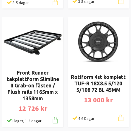
3-5 dagar
3-5 dagar
Front Runner
Rotiform 4st komplett
takplattform Slimline
TUF-R 18X8.5 5/120
II Grab-on fästen /
5/108 72 BL 45MM
Flush rails 1165mm x
13 000 kr
1358mm
12 726 kr
4-6 Dagar
I lager, 1-3 dagar