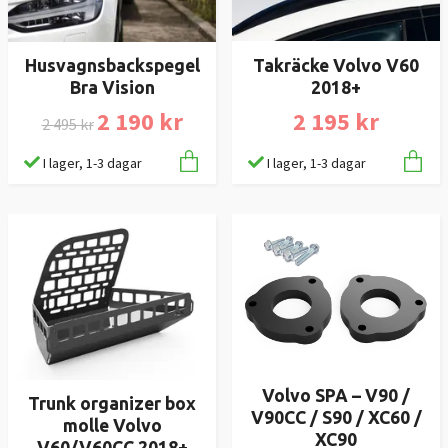
Husvagnsbackspegel
Takräcke Volvo V60
Bra Vision
2018+
2 190 kr
2 195 kr
2 495 kr
I lager, 1-3 dagar
I lager, 1-3 dagar
Volvo SPA – V90 /
Trunk organizer box
V90CC / S90 / XC60 /
molle Volvo
XC90
V60/V60CC 2018+