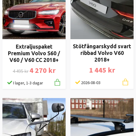
Stötfångarskydd svart
Extraljuspaket
ribbad Volvo V60
Premium Volvo S60 /
2018+
V60 / V60 CC 2018+
1 445 kr
4 270 kr
4 495 kr
2026-08-03
I lager, 1-3 dagar