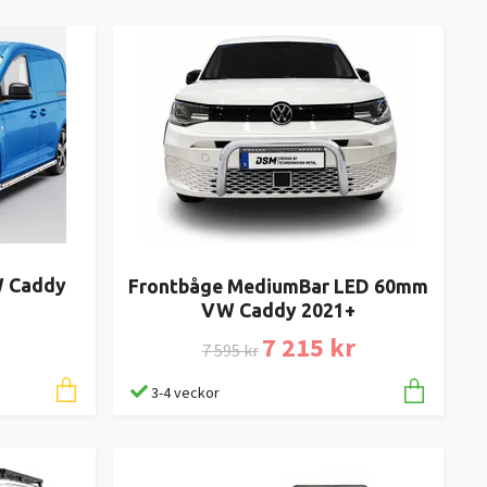
W Caddy
Frontbåge MediumBar LED 60mm
VW Caddy 2021+
7 215 kr
7 595 kr
3-4 veckor