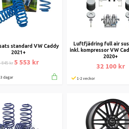
Luftfjädring full air s
sats standard VW Caddy
inkl. kompressor VW Cad
2021+
2020+
5 553 kr
 845 kr
32 100 kr
1-3 dagar
1-2 veckor