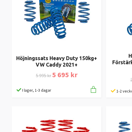
H
Höjningssats Heavy Duty 150kg+
Förstär
VW Caddy 2021+
5 695 kr
5 995 kr
2
I lager, 1-3 dagar
1-2 veck