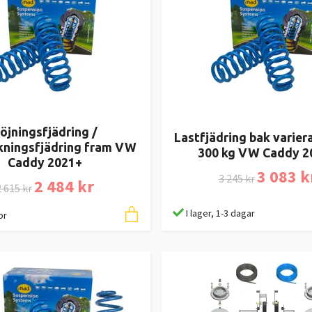
öjningsfjädring /
Lastfjädring bak variera
kningsfjädring fram VW
300 kg VW Caddy 2
Caddy 2021+
3 083 k
3 245 kr
2 484 kr
 615 kr
I lager, 1-3 dagar
or