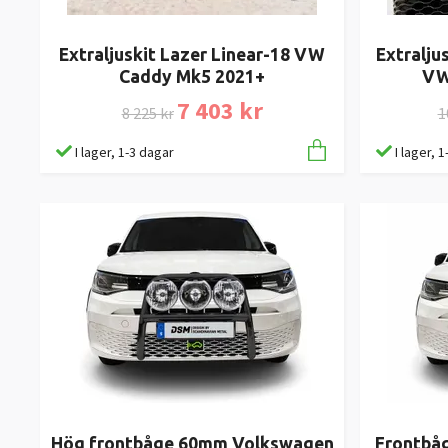
Extraljuskit Lazer Linear-18 VW
Extraljus
Caddy Mk5 2021+
VW
7 403 kr
8 225 kr
1
I lager, 1-3 dagar
I lager, 
Hög frontbåge 60mm Volkswagen
Frontbå