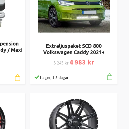
uspension
Extraljuspaket SCD 800
dy / Maxi
Volkswagen Caddy 2021+
4 983 kr
5 245 kr
I lager, 1-3 dagar