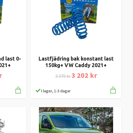
d last 0-
Lastfjädring bak konstant last
021+
150kg+ VW Caddy 2021+
r
3 202 kr
3 370 kr
I lager, 1-3 dagar