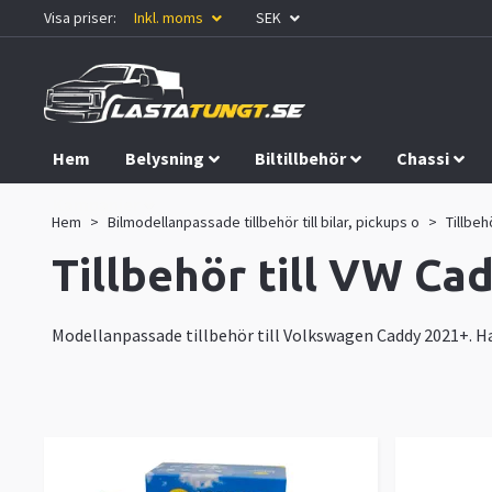
Visa priser:
Inkl. moms
SEK
Hem
Belysning
Biltillbehör
Chassi
Kampanjer
Hem
Bilmodellanpassade tillbehör till bilar, pickups o
Tillbeh
Tillbehör till VW Ca
Modellanpassade tillbehör till Volkswagen Caddy 2021+. Han