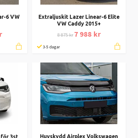
ear-6 VW
Extraljuskit Lazer Linear-6 Elite
VW Caddy 2015+
r
7 988 kr
8 875 kr
3-5 dagar
Huvskydd Airplex Volkswagen
för 3st