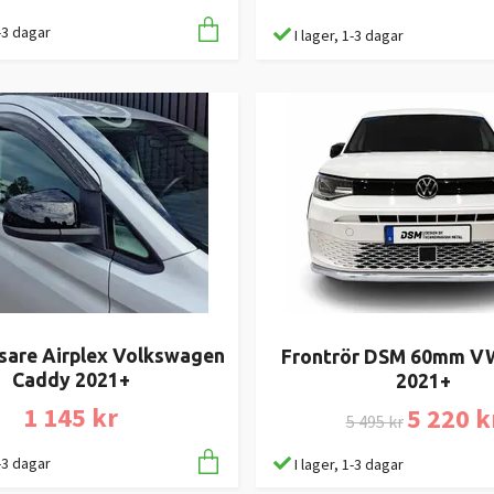
1-3 dagar
I lager, 1-3 dagar
sare Airplex Volkswagen
Frontrör DSM 60mm V
Caddy 2021+
2021+
1 145 kr
5 220 k
5 495 kr
1-3 dagar
I lager, 1-3 dagar