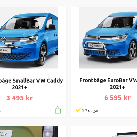
Frontbåge EuroBar V
sbåge SmallBar VW Caddy
2021+
2021+
6 595 kr
3 495 kr
5-7 dagar
or