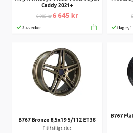
Caddy 2021+
6 645 kr
6 995 kr
5
3-4 veckor
I lager, 
B767 Fla
B767 Bronze 8,5x19 5/112 ET38
Tillfälligt slut