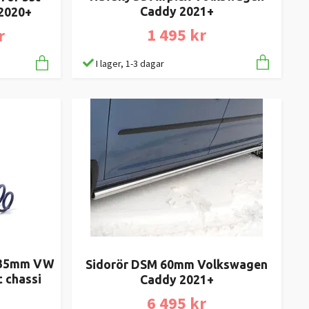
Caddy 2021+
 2020+
1 495 kr
r
I lager, 1-3 dagar
/ 35mm VW
Sidorör DSM 60mm Volkswagen
 chassi
Caddy 2021+
6 495 kr