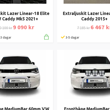
kit Lazer Linear-18 Elite
Extraljuskit Lazer Lin
 Caddy Mk5 2021+
Caddy 2015+
9 090 kr
6 467 k
0 100 kr
7 185 kr
1-3 dagar
3-5 dagar
ge MediumBar 60mm VW
Frontbåge MediumBar 