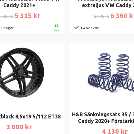
Caddy 2021+
extraljus VW Caddy
5 315 kr
6 360 k
 595 kr
6 695 kr
1-3 dagar
3-4 veckor
H&R Sänkningssats 35 
tblack 8,5x19 5/112 ET38
Caddy 2020+ Förstärkt
2 000 kr
4 130 kr