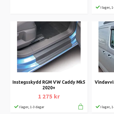
I lager, 
Instegsskydd RGM VW Caddy Mk5
Vindavvi
2020+
1 275 kr
I lager, 1-3 dagar
I lager, 