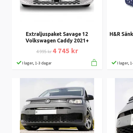
H&R Sänk
Extraljuspaket Savage 12
Volkswagen Caddy 2021+
4 745 kr
4 995 kr
I lager, 
I lager, 1-3 dagar