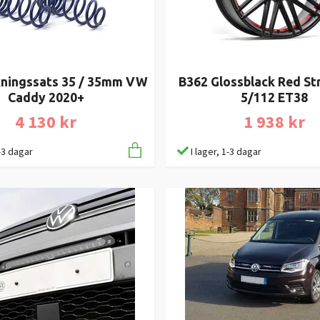
ningssats 35 / 35mm VW
B362 Glossblack Red St
Caddy 2020+
5/112 ET38
4 130 kr
1 938 kr
1-3 dagar
I lager, 1-3 dagar