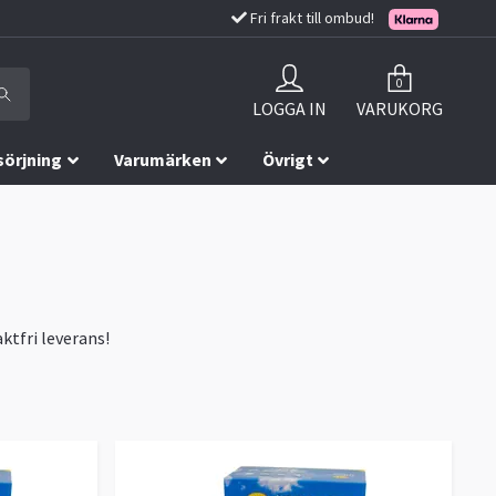
Fri frakt till ombud!
0
LOGGA IN
VARUKORG
sörjning
Varumärken
Övrigt
ktfri leverans!