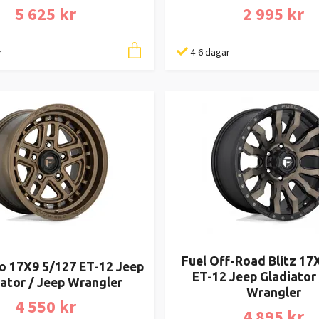
5 625 kr
2 995 kr
r
4-6 dagar
Fuel Off-Road Blitz 17
ro 17X9 5/127 ET-12 Jeep
ET-12 Jeep Gladiator 
ator / Jeep Wrangler
Wrangler
4 550 kr
4 895 kr