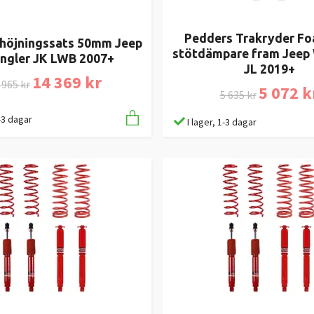
Pedders Trakryder Fo
höjningssats 50mm Jeep
stötdämpare fram Jeep
ngler JK LWB 2007+
JL 2019+
14 369 kr
 965 kr
5 072 k
5 635 kr
1-3 dagar
I lager, 1-3 dagar