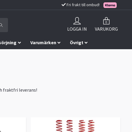
Fri frakt till ombud!
0
LOGGA IN
VARUKORG
sörjning
Varumärken
Övrigt
 fraktfri leverans!