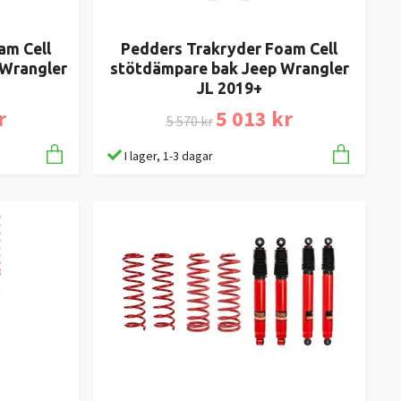
am Cell
Pedders Trakryder Foam Cell
 Wrangler
stötdämpare bak Jeep Wrangler
JL 2019+
r
5 013 kr
5 570 kr
I lager, 1-3 dagar