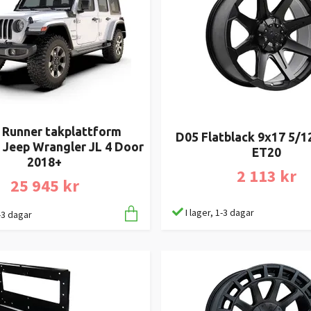
 Runner takplattform
D05 Flatblack 9x17 5/1
II Jeep Wrangler JL 4 Door
ET20
2018+
2 113 kr
25 945 kr
I lager, 1-3 dagar
1-3 dagar