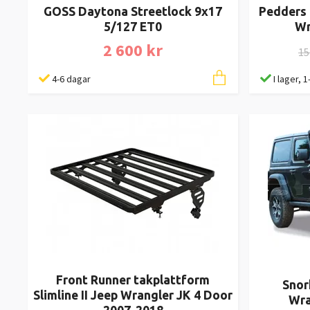
GOSS Daytona Streetlock 9x17
Pedders 
5/127 ET0
Wr
2 600 kr
15
4-6 dagar
I lager, 
Front Runner takplattform
Snor
Slimline II Jeep Wrangler JK 4 Door
Wra