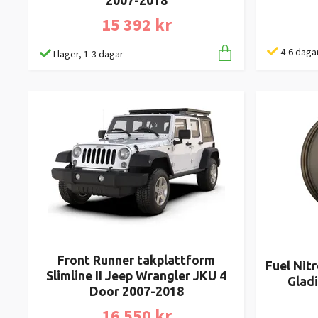
2007-2018
15 392 kr
4-6 daga
I lager, 1-3 dagar
Front Runner takplattform
Fuel Nit
Slimline II Jeep Wrangler JKU 4
Gladi
Door 2007-2018
16 550 kr