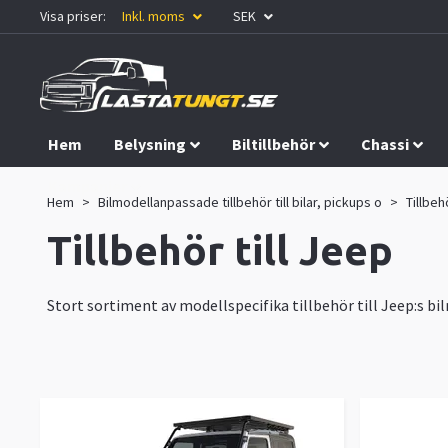
Visa priser:
Inkl. moms
SEK
Hem
Belysning
Biltillbehör
Chassi
Kampanjer
Hem
Bilmodellanpassade tillbehör till bilar, pickups o
Tillbeh
Tillbehör till Jeep
Stort sortiment av modellspecifika tillbehör till Jeep:s bi