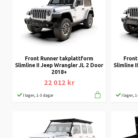
Front Runner takplattform
Front
Slimline II Jeep Wrangler JL 2 Door
Slimline 
2018+
22 012 kr
I lager, 1-3 dagar
I lager, 