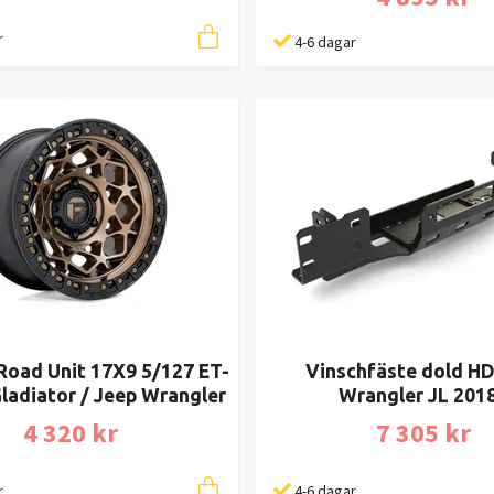
r
4-6 dagar
Road Unit 17X9 5/127 ET-
Vinschfäste dold HD
ladiator / Jeep Wrangler
Wrangler JL 201
4 320 kr
7 305 kr
r
4-6 dagar