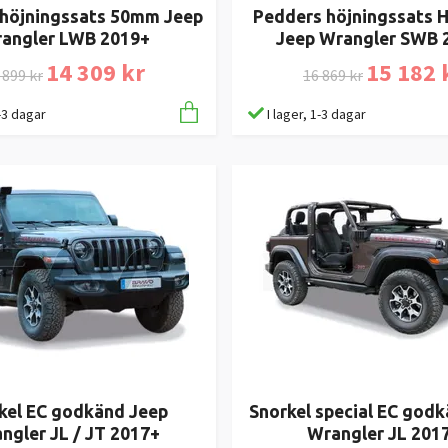
höjningssats 50mm Jeep
Pedders höjningssats
angler LWB 2019+
Jeep Wrangler SWB 
14 309 kr
15 182 
 899 kr
16 869 kr
1-3 dagar
I lager, 1-3 dagar
kel EC godkänd Jeep
Snorkel special EC god
ngler JL / JT 2017+
Wrangler JL 201