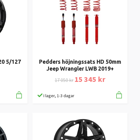
20 5/127
Pedders höjningssats HD 50mm
Jeep Wrangler LWB 2019+
15 345 kr
17 050 kr
I lager, 1-3 dagar