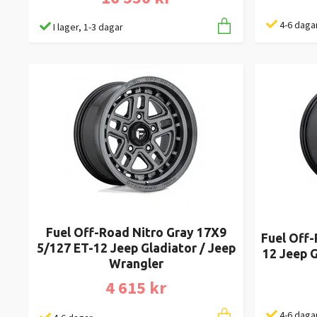
4-6 daga
I lager, 1-3 dagar
Fuel Off-Road Nitro Gray 17X9
Fuel Off-
5/127 ET-12 Jeep Gladiator / Jeep
12 Jeep G
Wrangler
4 615 kr
4-6 daga