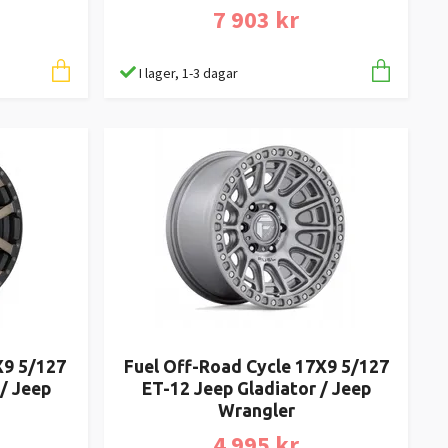
7 903 kr
I lager, 1-3 dagar
X9 5/127
Fuel Off-Road Cycle 17X9 5/127
/ Jeep
ET-12 Jeep Gladiator / Jeep
Wrangler
4 995 kr