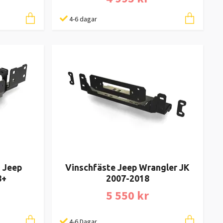
4-6 dagar
 Jeep
Vinschfäste Jeep Wrangler JK
8+
2007-2018
5 550 kr
4-6 Dagar