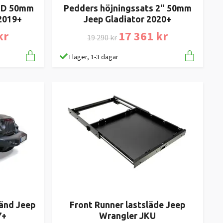
 HD 50mm
Pedders höjningssats 2" 50mm
2019+
Jeep Gladiator 2020+
kr
17 361 kr
19 290 kr
I lager, 1-3 dagar
känd Jeep
Front Runner lastsläde Jeep
7+
Wrangler JKU