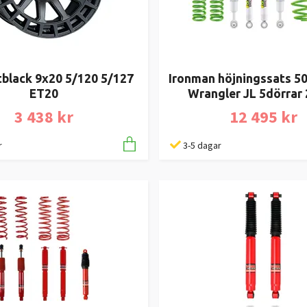
tblack 9x20 5/120 5/127
Ironman höjningssats 
ET20
Wrangler JL 5dörrar
3 438 kr
12 495 kr
r
3-5 dagar