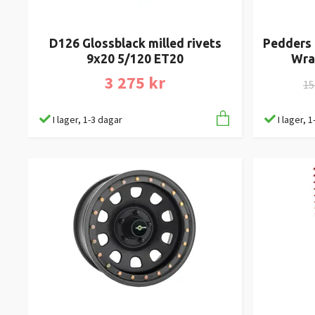
D126 Glossblack milled rivets
Pedders 
9x20 5/120 ET20
Wra
3 275 kr
15
I lager, 1-3 dagar
I lager, 