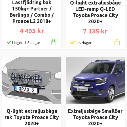
Lastfjädring bak
Q-light extraljusbåge
150kg+ Partner /
LED-ramp Q-LED
Berlingo / Combo /
Toyota Proace City
Proace L2 2018+
2020+
4 495 kr
7 135 kr
I lager, 1-3 dagar
3-5 dagar
Extraljusbåge SmallBar
Q-light extraljusbåge
Toyota Proace City
rak Toyota Proace City
2020+
2020+