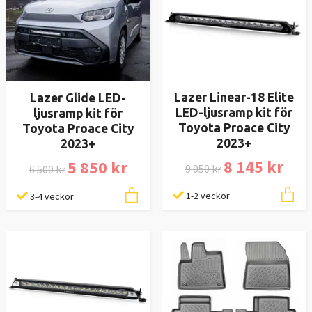
Lazer Linear-18 Elite
Lazer Glide LED-
LED-ljusramp kit för
ljusramp kit för
Toyota Proace City
Toyota Proace City
2023+
2023+
8 145 kr
5 850 kr
9 050 kr
6 500 kr
1-2 veckor
3-4 veckor