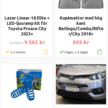
Lazer Linear-18 Elite +
Kupémattor med hög
LED-ljusramp kit för
kant
Toyota Proace City
Berlingo/Combo/Rifte
2023+
r/City 2018+
9 563 kr
895 kr
10 625 kr
1-2 veckor
I lager, 1-3 dagar