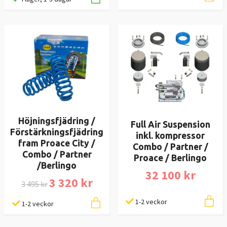
Höjningsfjädring /
Full Air Suspension
Förstärkningsfjädring
inkl. kompressor
fram Proace City /
Combo / Partner /
Combo / Partner
Proace / Berlingo
/Berlingo
32 100 kr
3 320 kr
3 495 kr
1-2 veckor
1-2 veckor