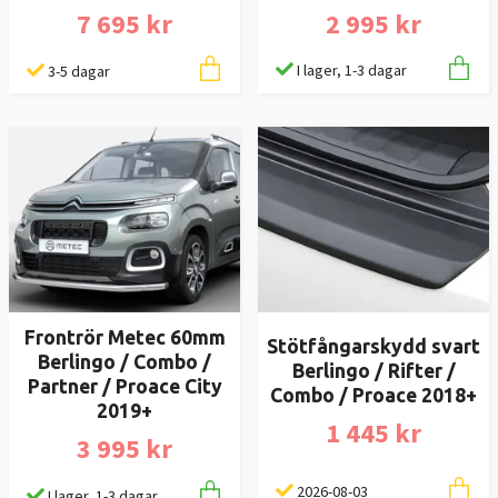
2 995 kr
7 695 kr
I lager, 1-3 dagar
3-5 dagar
Frontrör Metec 60mm
Stötfångarskydd svart
Berlingo / Combo /
Berlingo / Rifter /
Partner / Proace City
Combo / Proace 2018+
2019+
1 445 kr
3 995 kr
2026-08-03
I lager, 1-3 dagar