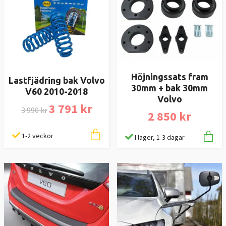
Höjningssats fram
Lastfjädring bak Volvo
30mm + bak 30mm
V60 2010-2018
Volvo
3 791 kr
3 990 kr
2 850 kr
1-2 veckor
I lager, 1-3 dagar