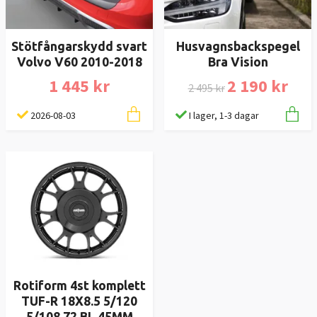
Stötfångarskydd svart
Husvagnsbackspegel
Volvo V60 2010-2018
Bra Vision
1 445 kr
2 190 kr
2 495 kr
2026-08-03
I lager, 1-3 dagar
Rotiform 4st komplett
TUF-R 18X8.5 5/120
5/108 72 BL 45MM