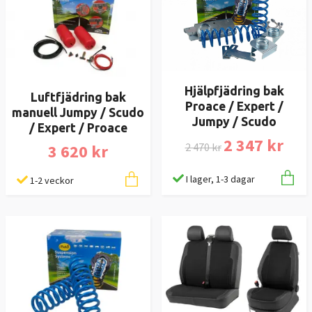
Hjälpfjädring bak
Luftfjädring bak
Proace / Expert /
manuell Jumpy / Scudo
Jumpy / Scudo
/ Expert / Proace
2 347 kr
2 470 kr
3 620 kr
I lager, 1-3 dagar
1-2 veckor