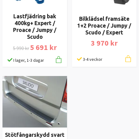
Lastfjädring bak
Bilklädsel framsäte
400kg+ Expert /
1+2 Proace / Jumpy /
Proace / Jumpy /
Scudo / Expert
Scudo
3 970 kr
5 691 kr
5 990 kr
3-4 veckor
I lager, 1-3 dagar
Stötfångarskydd svart