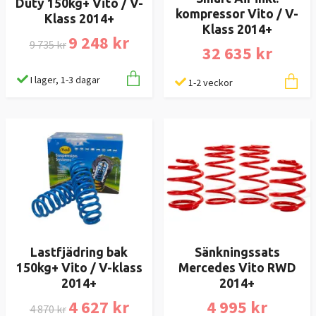
Duty 150kg+ Vito / V-
kompressor Vito / V-
Klass 2014+
Klass 2014+
9 248 kr
9 735 kr
32 635 kr
I lager, 1-3 dagar
1-2 veckor
Lastfjädring bak
Sänkningssats
150kg+ Vito / V-klass
Mercedes Vito RWD
2014+
2014+
4 627 kr
4 995 kr
4 870 kr