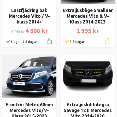
Lastfjädring bak
Extraljusbåge SmallBar
Mercedes Vito / V-
Mercedes Vito & V-
klass 2014+
Klass 2014-2023
4 508 kr
2 995 kr
4 745 kr
I lager, 1-3 dagar
3-5 dagar
Frontrör Metec 60mm
Extraljuskit Integra
Mercedes Vito/V-
Savage 12 II Mercedes
Klass 2015-2023
Vito 2014-2020