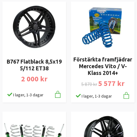
Förstärkta framfjädrar
B767 Flatblack 8,5x19
Mercedes Vito / V-
5/112 ET38
Klass 2014+
2 000 kr
5 577 kr
5 870 kr
I lager, 1-3 dagar
I lager, 1-3 dagar