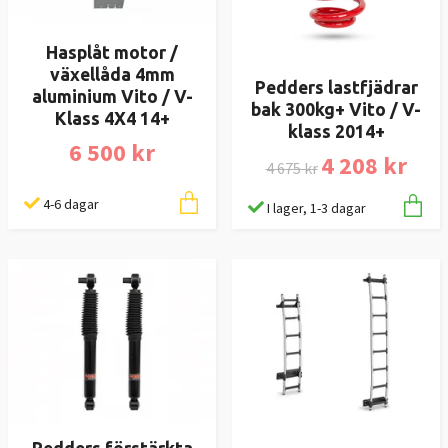
Hasplåt motor /
växellåda 4mm
Pedders lastfjädrar
aluminium Vito / V-
bak 300kg+ Vito / V-
Klass 4X4 14+
klass 2014+
6 500 kr
4 208 kr
4 675 kr
4-6 dagar
I lager, 1-3 dagar