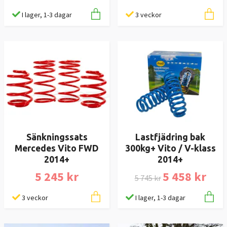
I lager, 1-3 dagar
3 veckor
Sänkningssats
Lastfjädring bak
Mercedes Vito FWD
300kg+ Vito / V-klass
2014+
2014+
5 245 kr
5 458 kr
5 745 kr
3 veckor
I lager, 1-3 dagar