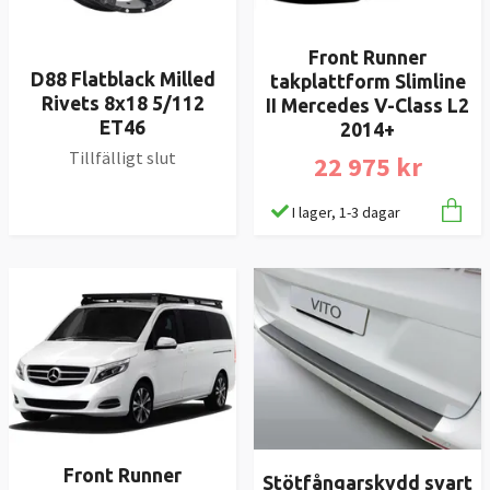
Front Runner
D88 Flatblack Milled
takplattform Slimline
Rivets 8x18 5/112
II Mercedes V-Class L2
ET46
2014+
Tillfälligt slut
22 975 kr
I lager, 1-3 dagar
Front Runner
Stötfångarskydd svart