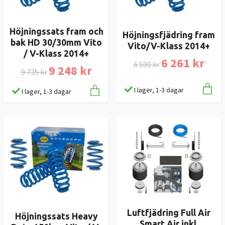
Höjningssats fram och
Höjningsfjädring fram
bak HD 30/30mm Vito
Vito/V-Klass 2014+
/ V-Klass 2014+
6 261 kr
6 590 kr
9 248 kr
9 735 kr
I lager, 1-3 dagar
I lager, 1-3 dagar
Luftfjädring Full Air
Höjningssats Heavy
Smart Air inkl.