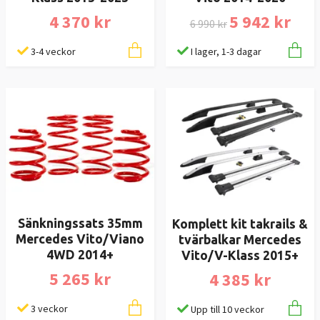
4 370 kr
5 942 kr
6 990 kr
3-4 veckor
I lager, 1-3 dagar
Sänkningssats 35mm
Komplett kit takrails &
Mercedes Vito/Viano
tvärbalkar Mercedes
4WD 2014+
Vito/V-Klass 2015+
5 265 kr
4 385 kr
3 veckor
Upp till 10 veckor