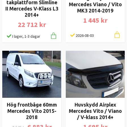
takplattform Slimline
Mercedes Viano / Vito
II Mercedes V-Klass L3
MK3 2014-2019
2014+
1 445 kr
22 712 kr
2026-08-03
I lager, 1-3 dagar
Huvskydd Airplex
Hög frontbåge 60mm
Mercedes Vito / Viano
Mercedes Vito 2015-
/ V-klass 2014+
2018
1 695 kr
6 883 kr