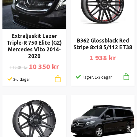
Extraljuskit Lazer
B362 Glossblack Red
Triple-R 750 Elite (G2)
Stripe 8x18 5/112 ET38
Mercedes Vito 2014-
1 938 kr
2020
10 350 kr
11 500 kr
I lager, 1-3 dagar
3-5 dagar