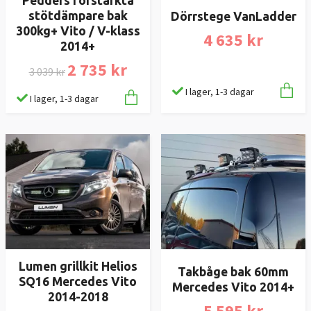
Pedders förstärkta
stötdämpare bak
Dörrstege VanLadder
300kg+ Vito / V-klass
4 635 kr
2014+
2 735 kr
3 039 kr
I lager, 1-3 dagar
I lager, 1-3 dagar
Lumen grillkit Helios
Takbåge bak 60mm
SQ16 Mercedes Vito
Mercedes Vito 2014+
2014-2018
5 595 kr