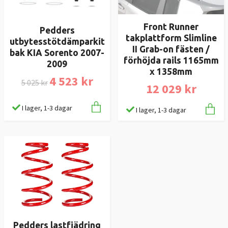
Front Runner
Pedders
takplattform Slimline
utbytesstötdämparkit
II Grab-on fästen /
bak KIA Sorento 2007-
förhöjda rails 1165mm
2009
x 1358mm
4 523 kr
5 025 kr
12 029 kr
I lager, 1-3 dagar
I lager, 1-3 dagar
Pedders lastfjädring