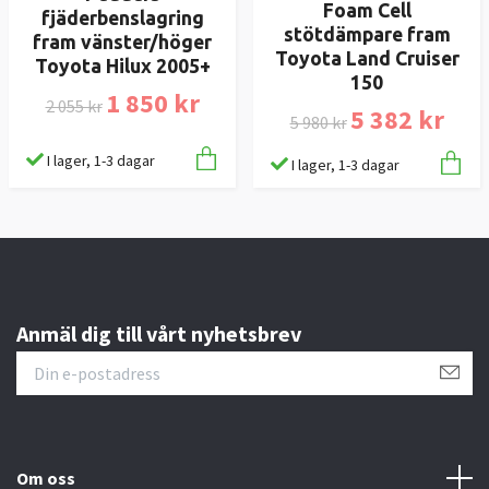
Foam Cell
fjäderbenslagring
stötdämpare fram
fram vänster/höger
Toyota Land Cruiser
Toyota Hilux 2005+
150
1 850 kr
2 055 kr
5 382 kr
5 980 kr
I lager, 1-3 dagar
I lager, 1-3 dagar
Anmäl dig till vårt nyhetsbrev
Om oss