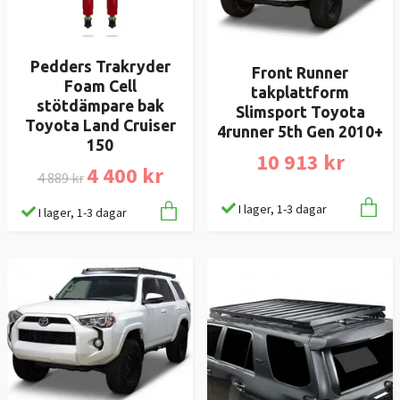
Pedders Trakryder
Front Runner
Foam Cell
takplattform
stötdämpare bak
Slimsport Toyota
Toyota Land Cruiser
4runner 5th Gen 2010+
150
10 913 kr
4 400 kr
4 889 kr
I lager, 1-3 dagar
I lager, 1-3 dagar