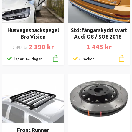
Husvagnsbackspegel
Stötfångarskydd svart
Bra Vision
Audi Q8 / SQ8 2018+
2 190 kr
1 445 kr
2 495 kr
I lager, 1-3 dagar
8 veckor
Front Runner