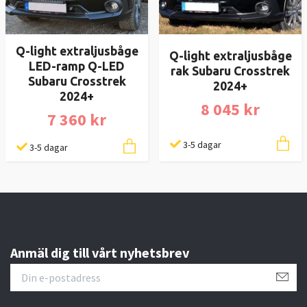
Q-light extraljusbåge
Q-light extraljusbåge
LED-ramp Q-LED
rak Subaru Crosstrek
Subaru Crosstrek
2024+
2024+
8 045 kr
7 360 kr
3-5 dagar
3-5 dagar
Anmäl dig till vårt nyhetsbrev