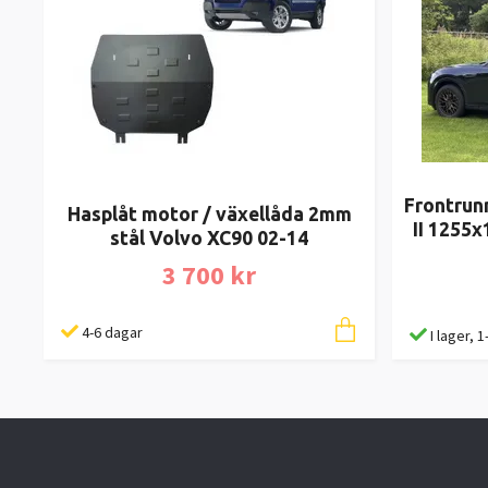
Frontrunn
Hasplåt motor / växellåda 2mm
II 1255x
stål Volvo XC90 02-14
3 700 kr
4-6 dagar
I lager, 