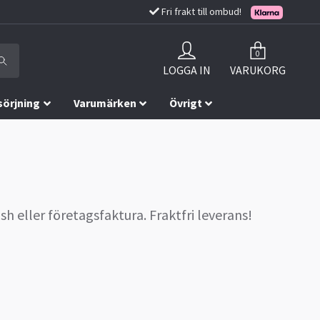
Fri frakt till ombud!
0
LOGGA IN
VARUKORG
sörjning
Varumärken
Övrigt
sh eller företagsfaktura. Fraktfri leverans!