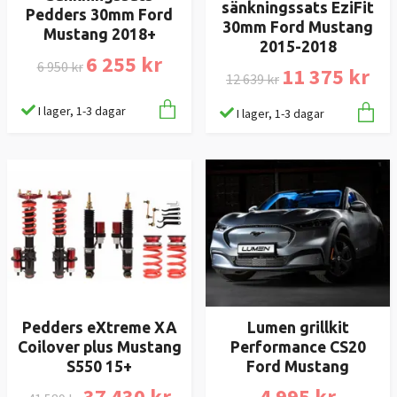
sänkningssats EziFit
Pedders 30mm Ford
30mm Ford Mustang
Mustang 2018+
2015-2018
6 255 kr
6 950 kr
11 375 kr
12 639 kr
I lager, 1-3 dagar
I lager, 1-3 dagar
Pedders eXtreme XA
Lumen grillkit
Coilover plus Mustang
Performance CS20
S550 15+
Ford Mustang
37 430 kr
4 995 kr