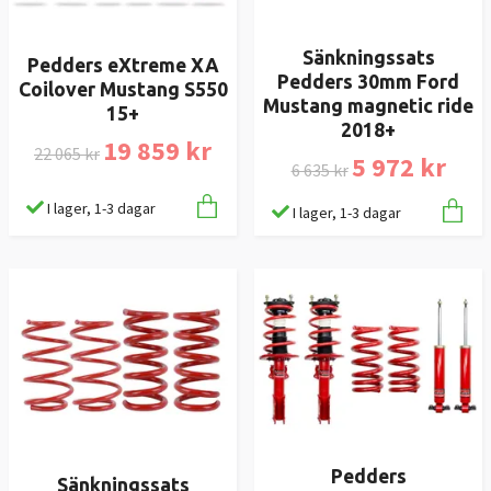
Sänkningssats
Pedders eXtreme XA
Pedders 30mm Ford
Coilover Mustang S550
Mustang magnetic ride
15+
2018+
19 859 kr
22 065 kr
5 972 kr
6 635 kr
I lager, 1-3 dagar
I lager, 1-3 dagar
Pedders
Sänkningssats