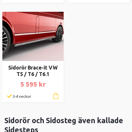
Sidorör Brace-it VW
T5 / T6 / T6.1
5 595 kr
3-4 veckor
Sidorör och Sidosteg även kallade
Sidesteps