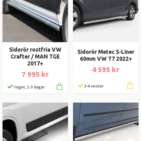
Sidorör rostfria VW
Sidorör Metec S-Liner
Crafter / MAN TGE
60mm VW T7 2022+
2017+
4 595 kr
7 995 kr
3-4 veckor
I lager, 1-3 dagar