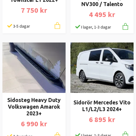
NV300 / Talento
7 750 kr
4 495 kr
3-5 dagar
I lager, 1-3 dagar
Sidosteg Heavy Duty
Sidorör Mercedes Vito
Volkswagen Amarok
L1/L2/L3 2024+
2023+
6 895 kr
6 990 kr
I lager, 1-3 dagar