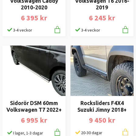
Volkswagen Caddy
Volkswagen T6 2016-
2010-2020
2019
6 395 kr
6 245 kr
3-4 veckor
3-4 veckor
Rocksliders F4X4
Sidorör DSM 60mm
Suzuki Jimny 2018+
Volkswagen T7 2022+
9 450 kr
6 995 kr
20-30 dagar
I lager, 1-3 dagar