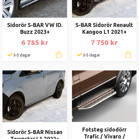
Sidorör S-BAR VW ID.
S-BAR Sidorör Renault
Buzz 2023+
Kangoo L1 2021+
6 785 kr
7 750 kr
3-5 dagar
3-5 dagar
Fotsteg sidodörr
Sidorör S-BAR Nissan
Trafic / Vivaro /
Townstar L1 2022+