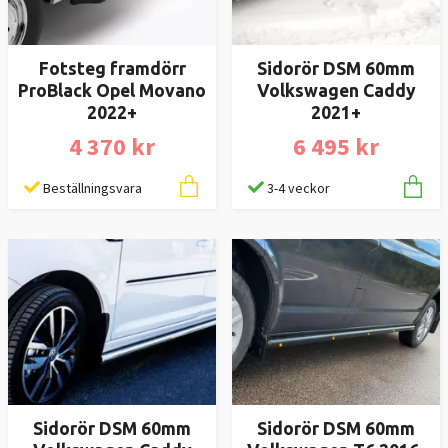
Fotsteg framdörr
Sidorör DSM 60mm
ProBlack Opel Movano
Volkswagen Caddy
2022+
2021+
4 370 kr
6 495 kr
Beställningsvara
3-4 veckor
Sidorör DSM 60mm
Sidorör DSM 60mm