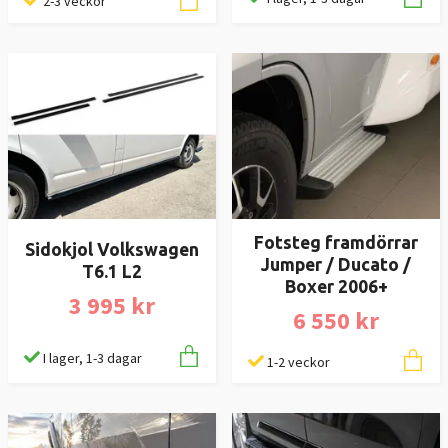
2-3 veckor
Fotsteg framdörrar
Sidokjol Volkswagen
Jumper / Ducato /
T6.1 L2
Boxer 2006+
3 995 kr
6 550 kr
I lager, 1-3 dagar
1-2 veckor