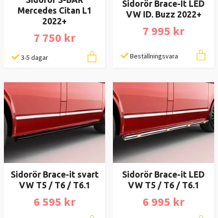
Sidorör Brace-It LED
Mercedes Citan L1
VW ID. Buzz 2022+
2022+
7 995 kr
7 750 kr
Beställningsvara
3-5 dagar
Sidorör Brace-it svart
Sidorör Brace-it LED
VW T5 / T6 / T6.1
VW T5 / T6 / T6.1
6 595 kr
6 995 kr