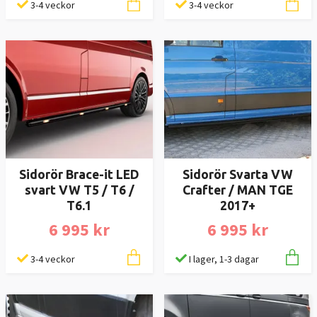
3-4 veckor
3-4 veckor
Sidorör Brace-it LED
Sidorör Svarta VW
svart VW T5 / T6 /
Crafter / MAN TGE
T6.1
2017+
6 995 kr
6 995 kr
3-4 veckor
I lager, 1-3 dagar