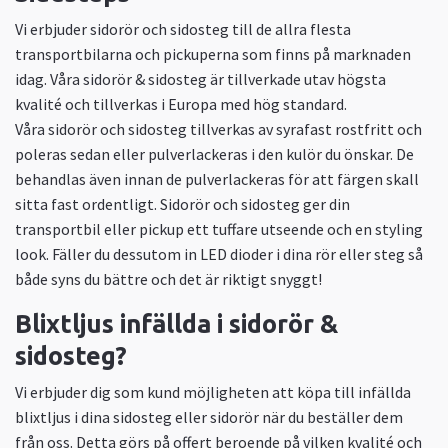
Vi erbjuder sidorör och sidosteg till de allra flesta
transportbilarna och pickuperna som finns på marknaden
idag. Våra sidorör & sidosteg är tillverkade utav högsta
kvalité och tillverkas i Europa med hög standard.
Våra sidorör och sidosteg tillverkas av syrafast rostfritt och
poleras sedan eller pulverlackeras i den kulör du önskar. De
behandlas även innan de pulverlackeras för att färgen skall
sitta fast ordentligt. Sidorör och sidosteg ger din
transportbil eller pickup ett tuffare utseende och en styling
look. Fäller du dessutom in LED dioder i dina rör eller steg så
både syns du bättre och det är riktigt snyggt!
Blixtljus infällda i sidorör &
sidosteg?
Vi erbjuder dig som kund möjligheten att köpa till infällda
blixtljus i dina sidosteg eller sidorör när du beställer dem
från oss. Detta görs på offert beroende på vilken kvalité och