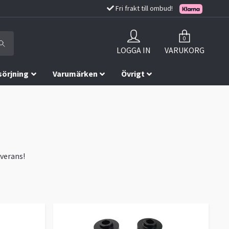
Fri frakt till ombud!
0
LOGGA IN
VARUKORG
sörjning
Varumärken
Övrigt
everans!