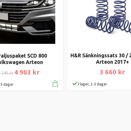
H&R Sänkningssats 30 
raljuspaket SCD 800
Arteon 2017+
olkswagen Arteon
3 660 kr
4 983 kr
 245 kr
I lager, 1-3 dagar
1-3 dagar