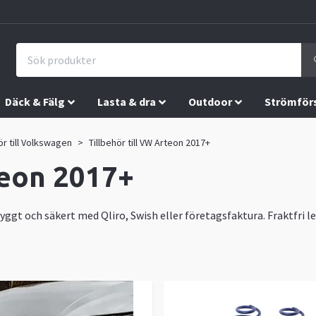
Däck & Fälg
Lasta & dra
Outdoor
Strömför
ör till Volkswagen
Tillbehör till VW Arteon 2017+
teon 2017+
ryggt och säkert med Qliro, Swish eller företagsfaktura. Fraktfri l