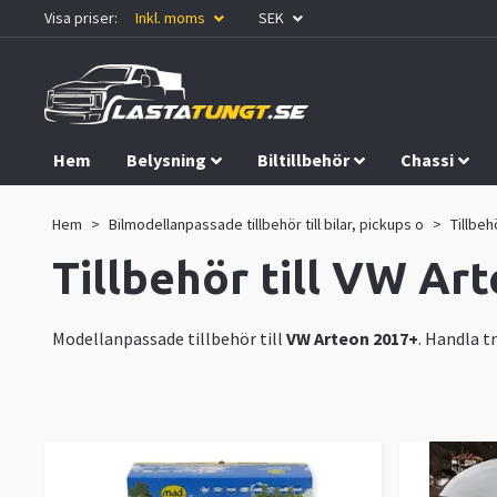
Visa priser:
Inkl. moms
SEK
Hem
Belysning
Biltillbehör
Chassi
Kampanjer
Hem
Bilmodellanpassade tillbehör till bilar, pickups o
Tillbeh
Tillbehör till VW Ar
Modellanpassade tillbehör till
VW Arteon 2017+
. Handla t