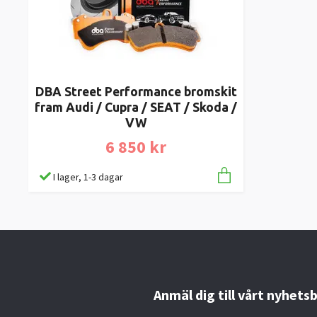
DBA Street Performance bromskit
fram Audi / Cupra / SEAT / Skoda /
VW
6 850 kr
I lager, 1-3 dagar
Anmäl dig till vårt nyhets