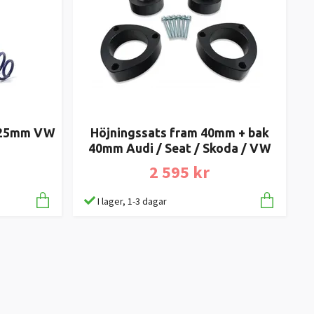
/ 25mm VW
Höjningssats fram 40mm + bak
40mm Audi / Seat / Skoda / VW
2 595 kr
I lager, 1-3 dagar