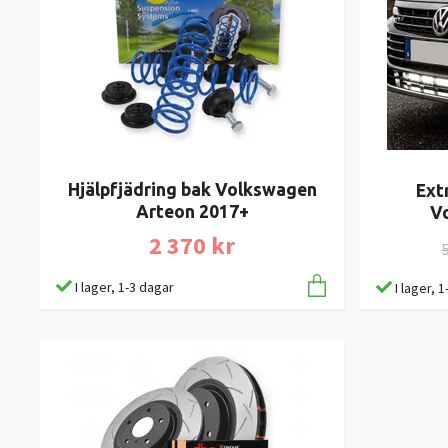
Hjälpfjädring bak Volkswagen
Ext
Arteon 2017+
V
2 370 kr
5
I lager, 1-3 dagar
I lager, 