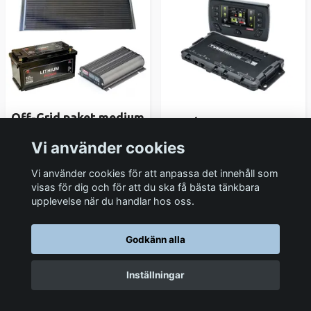
Off-Grid paket medium
Redarc TVMS rogue
165Ah lithium / 140W
med redvision display
Vi använder cookies
solpanel / 40A DC-DC
& blåtand
12V
12 550 kr
Vi använder cookies för att anpassa det innehåll som
21 285 kr
visas för dig och för att du ska få bästa tänkbara
upplevelse när du handlar hos oss.
I lager, 1-3 dagar
I lager, 1-3 dagar
Godkänn alla
Inställningar