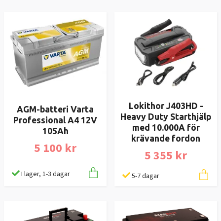
Lokithor J403HD -
AGM-batteri Varta
Heavy Duty Starthjälp
Professional A4 12V
med 10.000A för
105Ah
krävande fordon
5 100 kr
5 355 kr
I lager, 1-3 dagar
5-7 dagar