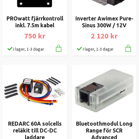
PROwatt fjärrkontroll
Inverter Awimex Pure-
inkl. 7.5m kabel
Sinus 300W / 12V
750 kr
2 120 kr
I lager, 1-3 dagar
I lager, 1-3 dagar
REDARC 60A solcells
Bluetoothmodul Long
reläkit till DC-DC
Range för SCR
laddare
Advanced