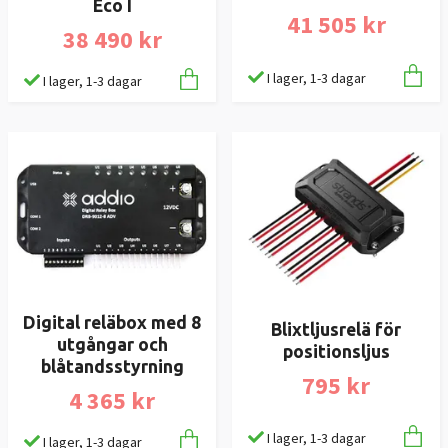
Eco I
41 505 kr
38 490 kr
I lager, 1-3 dagar
I lager, 1-3 dagar
Digital reläbox med 8
Blixtljusrelä för
utgångar och
positionsljus
blåtandsstyrning
795 kr
4 365 kr
I lager, 1-3 dagar
I lager, 1-3 dagar