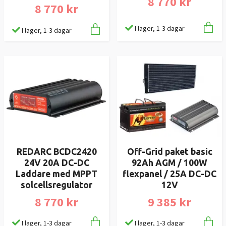
8 770 kr
8 770 kr
I lager, 1-3 dagar
I lager, 1-3 dagar
REDARC BCDC2420
Off-Grid paket basic
24V 20A DC-DC
92Ah AGM / 100W
Laddare med MPPT
flexpanel / 25A DC-DC
solcellsregulator
12V
8 770 kr
9 385 kr
I lager, 1-3 dagar
I lager, 1-3 dagar