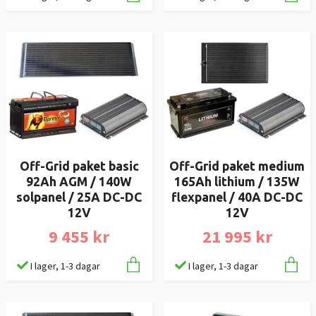
Off-Grid paket basic
Off-Grid paket medium
92Ah AGM / 140W
165Ah lithium / 135W
solpanel / 25A DC-DC
flexpanel / 40A DC-DC
12V
12V
9 455 kr
21 995 kr
I lager, 1-3 dagar
I lager, 1-3 dagar