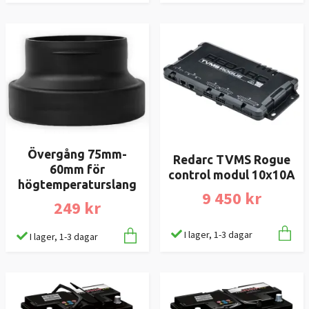
Övergång 75mm-
Redarc TVMS Rogue
60mm för
control modul 10x10A
högtemperaturslang
9 450 kr
249 kr
I lager, 1-3 dagar
I lager, 1-3 dagar