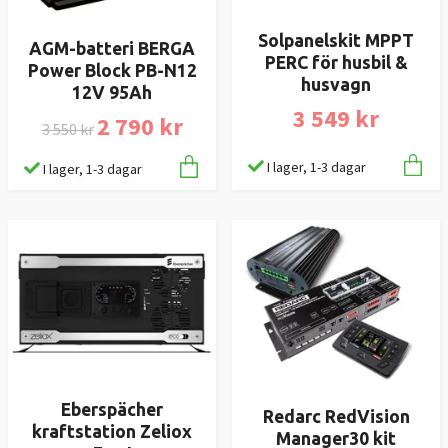
Solpanelskit MPPT
AGM-batteri BERGA
PERC för husbil &
Power Block PB-N12
husvagn
12V 95Ah
3 549 kr
2 790 kr
3 550 kr
I lager, 1-3 dagar
I lager, 1-3 dagar
Eberspächer
Redarc RedVision
kraftstation Zeliox
Manager30 kit