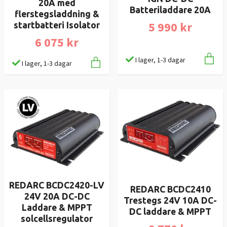
20A med
Batteriladdare 20A
flerstegsladdning &
5 990 kr
startbatteri Isolator
6 075 kr
I lager, 1-3 dagar
I lager, 1-3 dagar
REDARC BCDC2420-LV
REDARC BCDC2410
24V 20A DC-DC
Trestegs 24V 10A DC-
Laddare & MPPT
DC laddare & MPPT
solcellsregulator