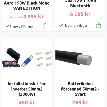
Dual 12V 110Ah
Aero 190W Black Mono
Bluetooth
VAN EDITION
6 195 kr
4 995 kr
6 500 kr
I lager, 1-3 dagar
I lager, 1-3 dagar
Installationskit för
Batterikabel
inverter 50mm2
förtennad 50mm2 -
(2000W)
Svart
450 kr
269 kr