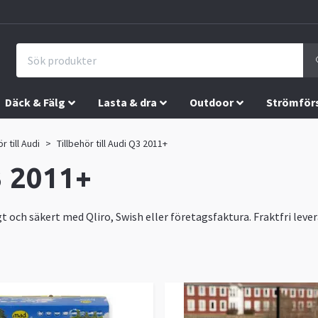
Däck & Fälg
Lasta & dra
Outdoor
Strömför
r till Audi
Tillbehör till Audi Q3 2011+
3 2011+
gt och säkert med Qliro, Swish eller företagsfaktura. Fraktfri leve