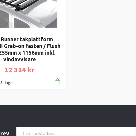
 Runner takplattform
 II Grab-on fästen / Flush
1255mm x 1156mm inkl.
vindavvisare
12 314 kr
1-3 dagar
brev