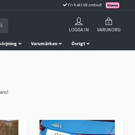
Fri frakt till ombud!
0
LOGGA IN
VARUKORG
sörjning
Varumärken
Övrigt
rans!