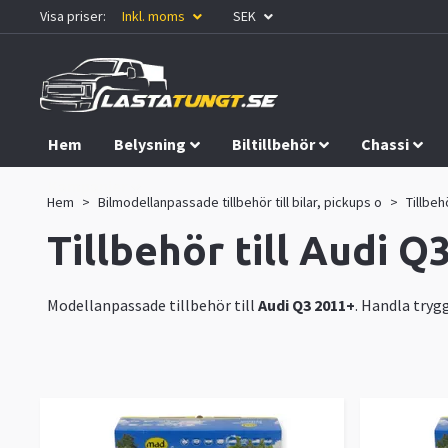
Visa priser:
Inkl. moms
SEK
Hem
Belysning
Biltillbehör
Chassi
Kampanjer
Hem
Bilmodellanpassade tillbehör till bilar, pickups o
Tillbehö
Tillbehör till Audi Q
Modellanpassade tillbehör till
Audi Q3 2011+
. Handla tryg