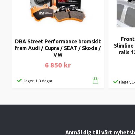
Front
DBA Street Performance bromskit
Slimline
fram Audi / Cupra / SEAT / Skoda /
rails 
VW
6 850 kr
I lager, 1-3 dagar
I lager, 
Anmäl dig till vårt nyhets