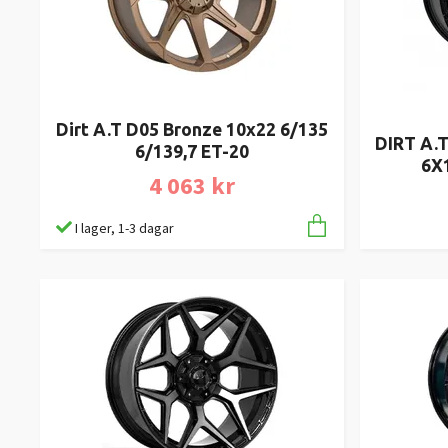
Dirt A.T D05 Bronze 10x22 6/135
DIRT A.
6/139,7 ET-20
6X
4 063 kr
I lager, 1-3 dagar