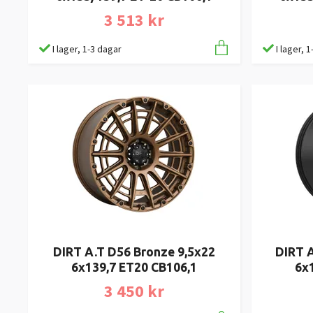
3 513 kr
I lager, 1-3 dagar
I lager, 
DIRT A.T D56 Bronze 9,5x22
DIRT A
6x139,7 ET20 CB106,1
6x
3 450 kr