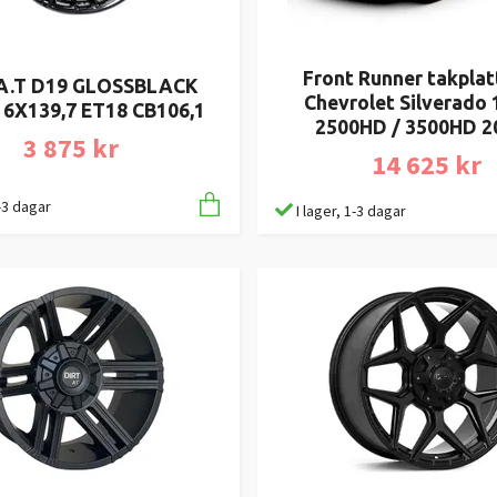
Front Runner takpla
A.T D19 GLOSSBLACK
Chevrolet Silverado 
 6X139,7 ET18 CB106,1
2500HD / 3500HD 2
3 875 kr
14 625 kr
1-3 dagar
I lager, 1-3 dagar