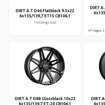
DIRT A.
DIRT A.T D44 Flatblack 9.5x22
6x135
6x135/139,7 ET15 CB106,1
Tillfälligt slut
I lager, 
DIRT A.T D88 Glossblack 10x22
DIRT A
6x135/139,7 ET-20 CB106,1
6x135