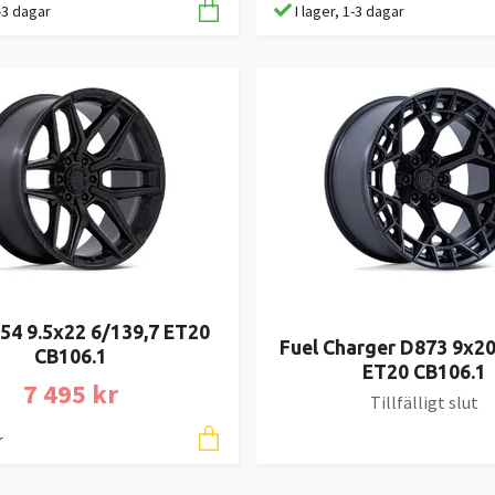
1-3 dagar
I lager, 1-3 dagar
54 9.5x22 6/139,7 ET20
Fuel Charger D873 9x20
CB106.1
ET20 CB106.1
7 495 kr
Tillfälligt slut
r