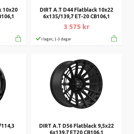
k 10x20
DIRT A.T D44 Flatblack 10x22
B106,1
6x135/139,7 ET-20 CB106,1
3 575 kr
I lager, 1-3 dagar
/114,3
DIRT A.T D56 Flatblack 9,5x22
6x139,7 ET20 CB106,1