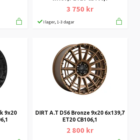
3 750 kr
I lager, 1-3 dagar
ck 9x20
DIRT A.T D56 Bronze 9x20 6x139,7
6,1
ET20 CB106,1
2 800 kr