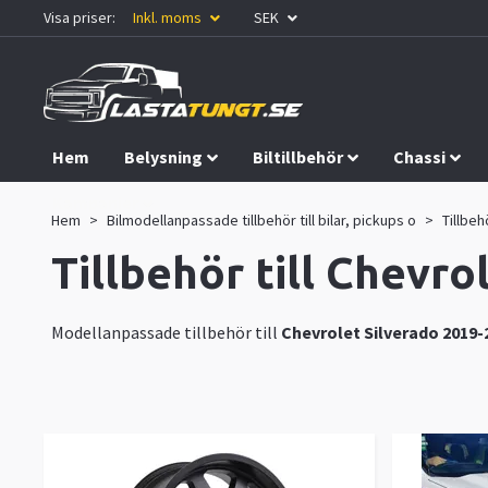
Visa priser:
Inkl. moms
SEK
Hem
Belysning
Biltillbehör
Chassi
Kampanjer
Hem
Bilmodellanpassade tillbehör till bilar, pickups o
Tillbeh
Tillbehör till Chevr
Modellanpassade tillbehör till
Chevrolet Silverado 2019-