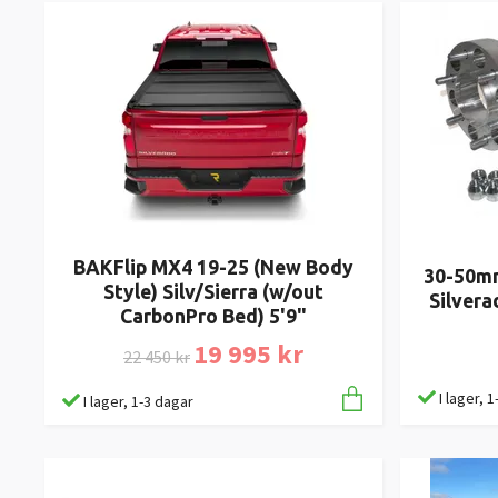
BAKFlip MX4 19-25 (New Body
30-50mm
Style) Silv/Sierra (w/out
Silvera
CarbonPro Bed) 5'9"
19 995 kr
22 450 kr
I lager, 
I lager, 1-3 dagar