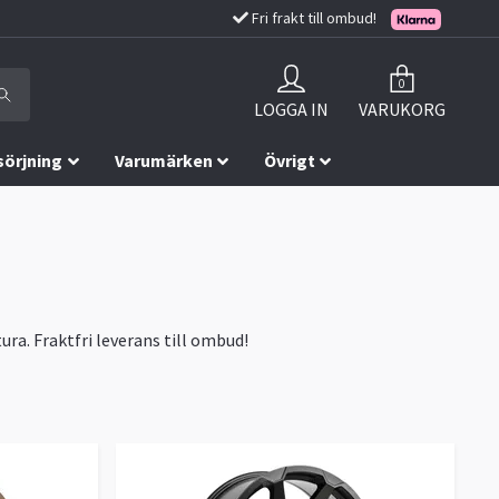
Fri frakt till ombud!
0
LOGGA IN
VARUKORG
sörjning
Varumärken
Övrigt
ura. Fraktfri leverans till ombud!