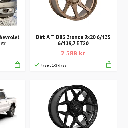
Dirt A.T D05 Bronze 9x20 6/135
Chevrolet
6/139,7 ET20
022
2 588 kr
I lager, 1-3 dagar