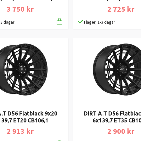
3 750 kr
2 725 kr
1-3 dagar
I lager, 1-3 dagar
.T D56 Flatblack 9x20
DIRT A.T D56 Flatbla
139,7 ET20 CB106,1
6x139,7 ET35 CB10
2 913 kr
2 900 kr