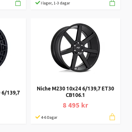
I lager, 1-3 dagar
Niche M230 10x24 6/139,7 ET30
 6/139,7
CB106.1
8 495 kr
4-6 Dagar