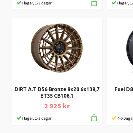
I lager, 1-3 dagar
I lager, 
DIRT A.T D56 Bronze 9x20 6x139,7
Fuel D8
ET35 CB106,1
2 925 kr
I lager, 1-3 dagar
4-6 Daga