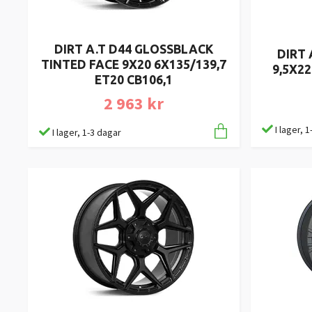
DIRT A.T D44 GLOSSBLACK
DIRT 
TINTED FACE 9X20 6X135/139,7
9,5X22
ET20 CB106,1
2 963 kr
I lager, 
I lager, 1-3 dagar