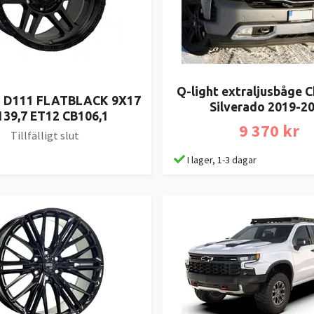
Q-light extraljusbåge 
T D111 FLATBLACK 9X17
Silverado 2019-2
139,7 ET12 CB106,1
9 370 kr
Tillfälligt slut
I lager, 1-3 dagar