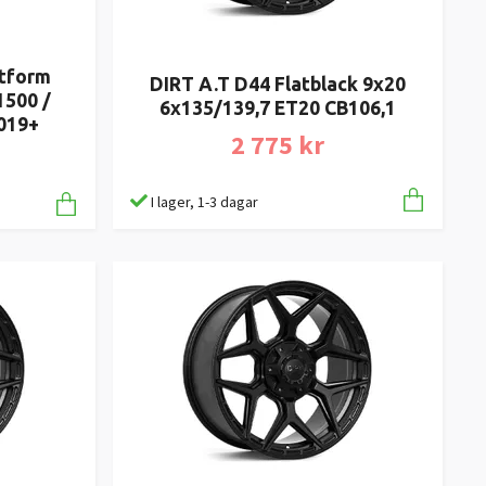
ttform
DIRT A.T D44 Flatblack 9x20
1500 /
6x135/139,7 ET20 CB106,1
019+
2 775 kr
I lager, 1-3 dagar