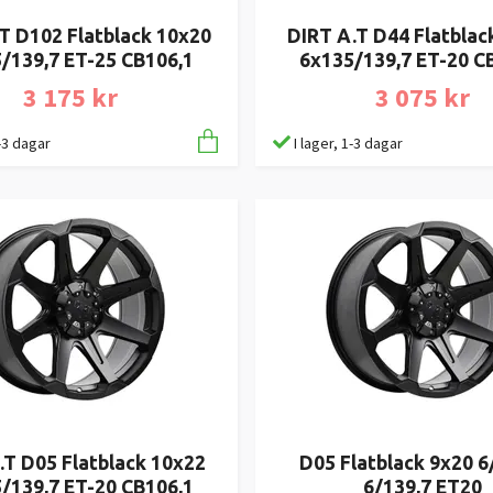
T D102 Flatblack 10x20
DIRT A.T D44 Flatblac
/139,7 ET-25 CB106,1
6x135/139,7 ET-20 C
3 175 kr
3 075 kr
1-3 dagar
I lager, 1-3 dagar
.T D05 Flatblack 10x22
D05 Flatblack 9x20 6
/139,7 ET-20 CB106,1
6/139,7 ET20