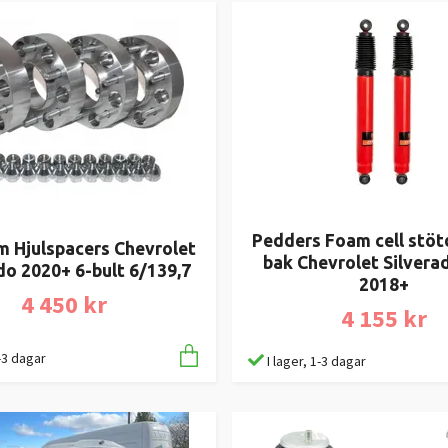
Pedders Foam cell stö
 Hjulspacers Chevrolet
bak Chevrolet Silvera
do 2020+ 6-bult 6/139,7
2018+
4 450 kr
4 155 kr
1-3 dagar
I lager, 1-3 dagar