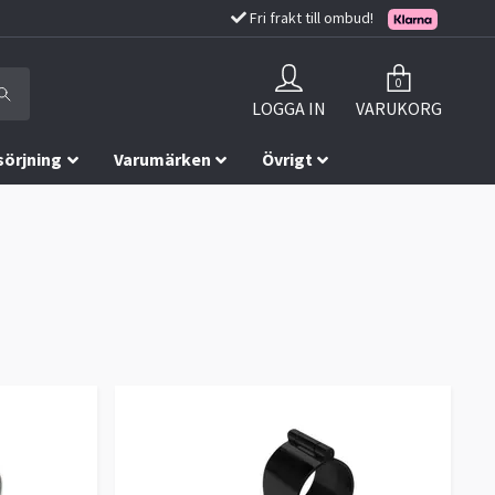
Fri frakt till ombud!
0
LOGGA IN
VARUKORG
sörjning
Varumärken
Övrigt