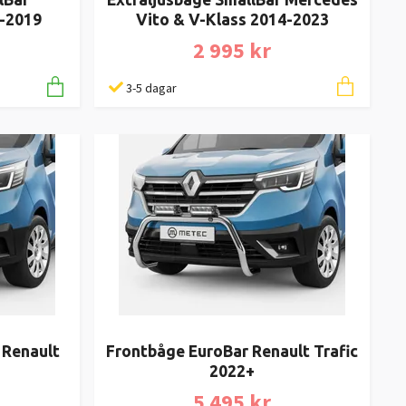
Vito & V-Klass 2014-2023
-2019
2 995 kr
3-5 dagar
 Renault
Frontbåge EuroBar Renault Trafic
2022+
5 495 kr