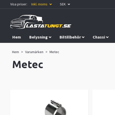
Visa priser:
Inkl. moms
SEK
Hem
Belysning
Biltillbehör
Chassi
Kampanjer
Hem
Varumärken
Metec
Metec