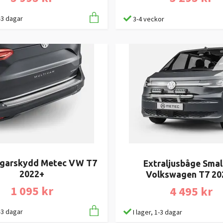
1-3 dagar
3-4 veckor
ngarskydd Metec VW T7
Extraljusbåge Smal
2022+
Volkswagen T7 20
1 095 kr
4 495 kr
1-3 dagar
I lager, 1-3 dagar