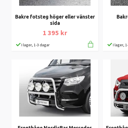
Bakre fotsteg höger eller vänster
Bakr
sida
1 395 kr
I lager, 1-3 dagar
I lager, 
Frontbåge NordicBar Mercedes
Frontbåg