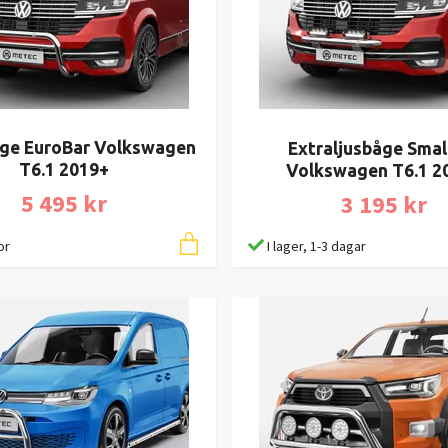
ge EuroBar Volkswagen
Extraljusbåge Smal
T6.1 2019+
Volkswagen T6.1 2
5 495 kr
3 195 kr
or
I lager, 1-3 dagar