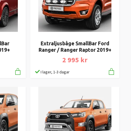
lBar
Extraljusbåge SmallBar Ford
019+
Ranger / Ranger Raptor 2019+
2 995 kr
I lager, 1-3 dagar