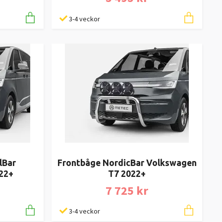
3-4 veckor
lBar
Frontbåge NordicBar Volkswagen
22+
T7 2022+
7 725 kr
3-4 veckor