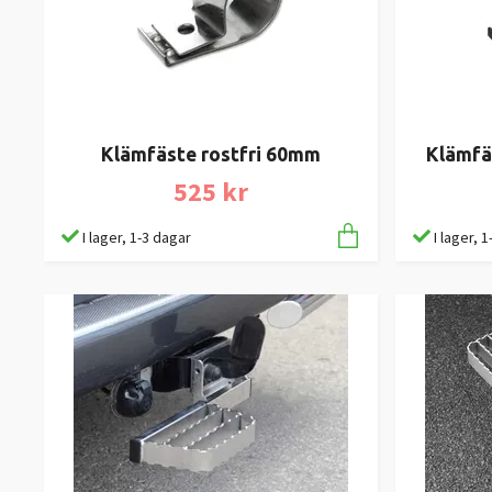
Klämfäste rostfri 60mm
Klämfä
525 kr
I lager, 1-3 dagar
I lager, 