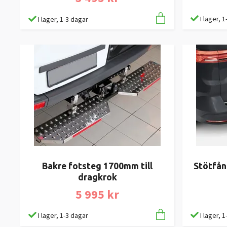
I lager, 
I lager, 1-3 dagar
Bakre fotsteg 1700mm till
Stötfå
dragkrok
5 995 kr
I lager, 1-3 dagar
I lager, 