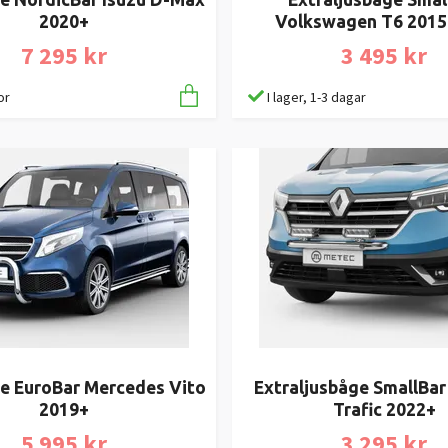
2020+
Volkswagen T6 2015
7 295 kr
3 495 kr
or
I lager, 1-3 dagar
e EuroBar Mercedes Vito
Extraljusbåge SmallBar
2019+
Trafic 2022+
5 995 kr
3 295 kr