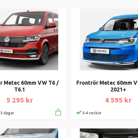
ör Metec 60mm VW T6 /
Frontrör Metec 60mm 
T6.1
2021+
5 295 kr
4 595 kr
1-3 dagar
3-4 veckor