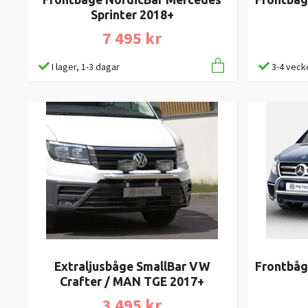
Sprinter 2018+
7 495 kr
I lager, 1-3 dagar
3-4 veck
Frontbåg
Extraljusbåge SmallBar VW
Crafter / MAN TGE 2017+
3 495 kr