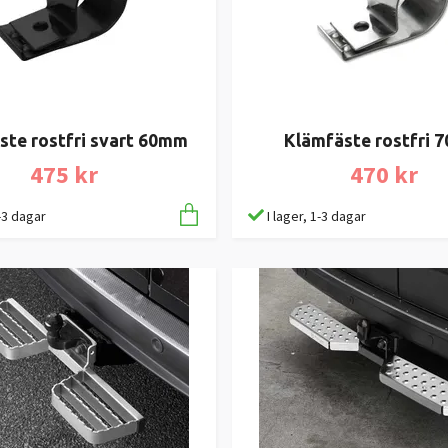
ste rostfri svart 60mm
Klämfäste rostfri 
475 kr
470 kr
1-3 dagar
I lager, 1-3 dagar