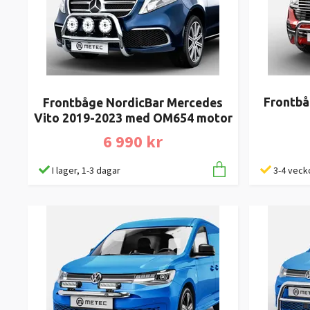
Frontbå
Frontbåge NordicBar Mercedes
Vito 2019-2023 med OM654 motor
6 990 kr
3-4 veck
I lager, 1-3 dagar