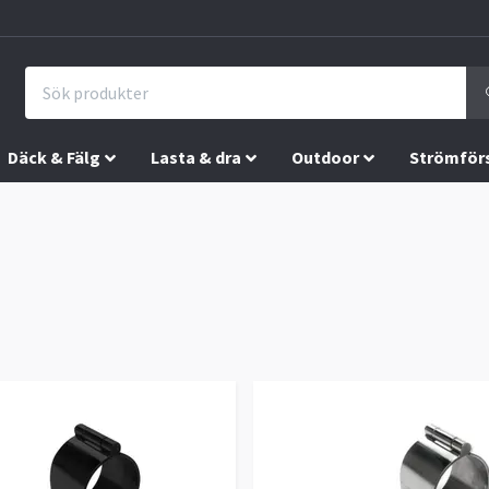
Däck & Fälg
Lasta & dra
Outdoor
Strömför