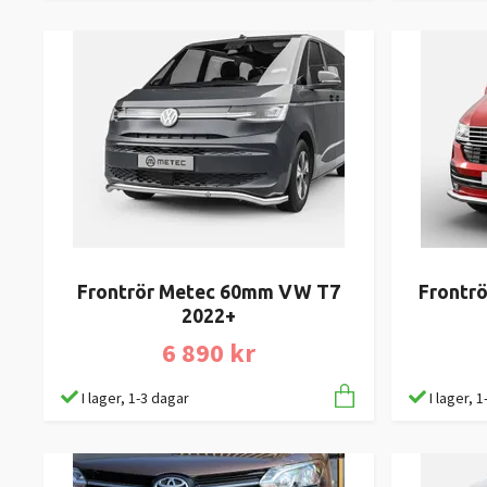
Frontrör Metec 60mm VW T7
Frontr
2022+
6 890 kr
I lager, 1-3 dagar
I lager, 