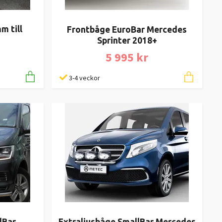
m till
Frontbåge EuroBar Mercedes
Sprinter 2018+
5 995 kr
3-4 veckor
Extraljusbåge SmallBar Mercedes
lBar