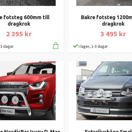
e fotsteg 600mm till
Bakre fotsteg 1200m
dragkrok
dragkrok
2 395 kr
3 495 kr
1-3 dagar
I lager, 1-3 dagar
e NordicBar Isuzu D-Max
Extraljusbåge Smal