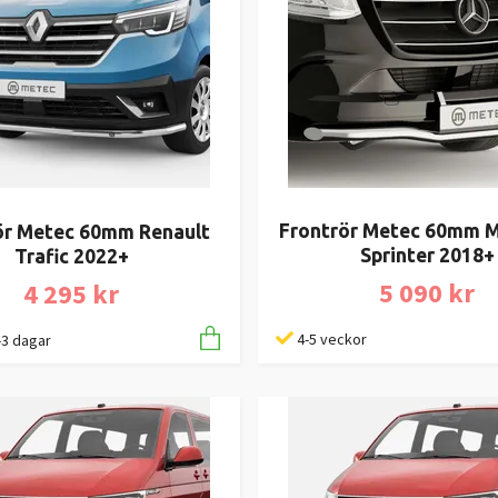
Frontrör Metec 60mm 
ör Metec 60mm Renault
Sprinter 2018+
Trafic 2022+
5 090 kr
4 295 kr
4-5 veckor
1-3 dagar