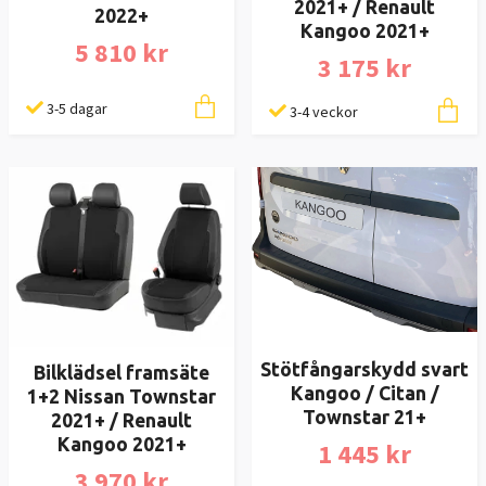
2021+ / Renault
2022+
Kangoo 2021+
5 810 kr
3 175 kr
3-5 dagar
3-4 veckor
Stötfångarskydd svart
Bilklädsel framsäte
Kangoo / Citan /
1+2 Nissan Townstar
Townstar 21+
2021+ / Renault
Kangoo 2021+
1 445 kr
3 970 kr