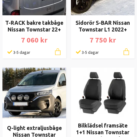
T-RACK bakre takbåge
Sidorör S-BAR Nissan
Nissan Townstar 22+
Townstar L1 2022+
7 060 kr
7 750 kr
3-5 dagar
3-5 dagar
Bilklädsel framsäte
Q-light extraljusbåge
1+1 Nissan Townstar
Nissan Townstar