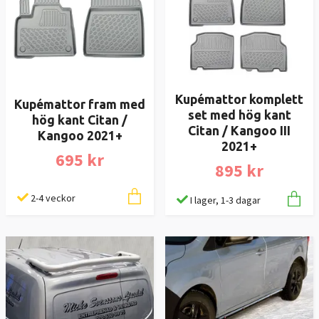
Kupémattor komplett
Kupémattor fram med
set med hög kant
hög kant Citan /
Citan / Kangoo III
Kangoo 2021+
2021+
695 kr
895 kr
2-4 veckor
I lager, 1-3 dagar