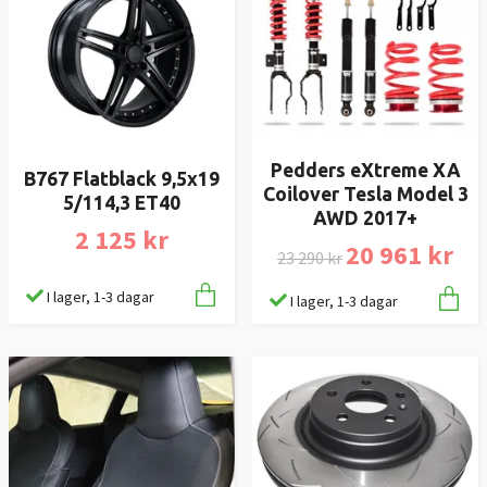
Pedders eXtreme XA
B767 Flatblack 9,5x19
Coilover Tesla Model 3
5/114,3 ET40
AWD 2017+
2 125 kr
20 961 kr
23 290 kr
I lager, 1-3 dagar
I lager, 1-3 dagar