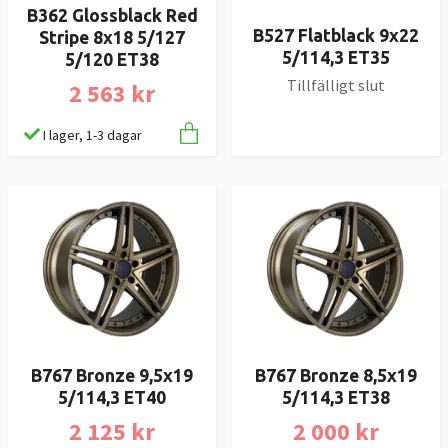
B362 Glossblack Red
B527 Flatblack 9x22
Stripe 8x18 5/127
5/114,3 ET35
5/120 ET38
Tillfälligt slut
2 563 kr
I lager, 1-3 dagar
B767 Bronze 9,5x19
B767 Bronze 8,5x19
5/114,3 ET40
5/114,3 ET38
2 125 kr
2 000 kr