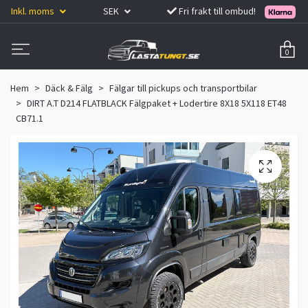
Inkl. moms
SEK
Fri frakt till ombud!
0
Hem
Däck & Fälg
Fälgar till pickups och transportbilar
DIRT A.T D214 FLATBLACK Fälgpaket + Lodertire 8X18 5X118 ET48
CB71.1