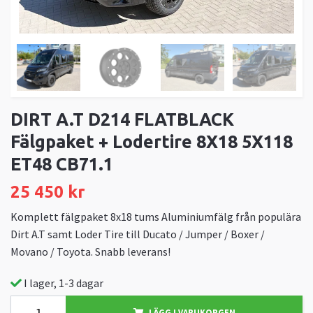
DIRT A.T D214 FLATBLACK
Fälgpaket + Lodertire 8X18 5X118
ET48 CB71.1
25 450 kr
Komplett fälgpaket 8x18 tums Aluminiumfälg från populära
Dirt A.T samt Loder Tire till Ducato / Jumper / Boxer /
Movano / Toyota. Snabb leverans!
I lager, 1-3 dagar
LÄGG I VARUKORGEN