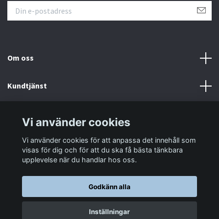
Om oss
Kundtjänst
Information
Vi använder cookies
Vi använder cookies för att anpassa det innehåll som
Sociala medier
visas för dig och för att du ska få bästa tänkbara
upplevelse när du handlar hos oss.
Godkänn alla
© 2026 LastaTungt.se
Inställningar