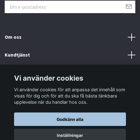
Om oss
Kundtjänst
Information
Vi använder cookies
Vi använder cookies för att anpassa det innehåll som
Sociala medier
visas för dig och för att du ska få bästa tänkbara
upplevelse när du handlar hos oss.
Godkänn alla
© 2026 LastaTungt.se
Inställningar