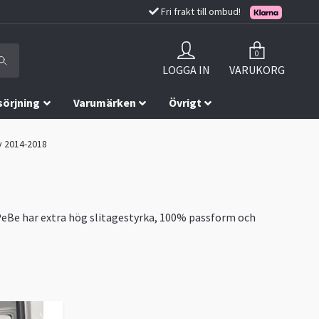
Fri frakt till ombud!
0
LOGGA IN
VARUKORG
sörjning
Varumärken
Övrigt
ly 2014-2018
 PeBe har extra hög slitagestyrka, 100% passform och