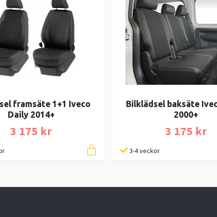
dsel framsäte 1+1 Iveco
Bilklädsel baksäte Ive
Daily 2014+
2000+
3 175 kr
3 175 kr
or
3-4 veckor