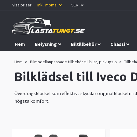
Visa priser:
Inkl. moms
SEK
Hem
Belysning
Biltillbehör
Chassi
Kampanjer
Hem
Bilmodellanpassade tillbehör till bilar, pickups o
Tillbehö
Bilklädsel till Iveco
Överdragsklädsel som effektivt skyddar originalklädseln i d
högsta komfort.