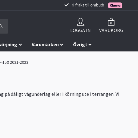
Fri frakt till ombud!
0
LOGGA IN
VARUKORG
sörjning
Varumärken
Övrigt
 F-150 2021-2023
 på dåligt vägunderlag eller i körning ute i terrängen. Vi