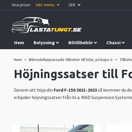
Visa priser:
Inkl. moms
SEK
Hem
Belysning
Biltillbehör
Chassi
Kampanjer
Hem
Bilmodellanpassade tillbehör till bilar, pickups o
Tillbeh
Höjningssatser till 
Genom att höja din
Ford F-150 2021-2023
så kommer du dels
erbjuder höjningssatser från bl.a. MAD Suspension Systems