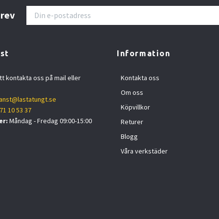
brev
st
Information
tt kontakta oss på mail eller
Kontakta oss
Om oss
anst@lastatungt.se
Köpvillkor
71 10 53 37
er:
Måndag - Fredag 09:00-15:00
Returer
Blogg
Våra verkstäder