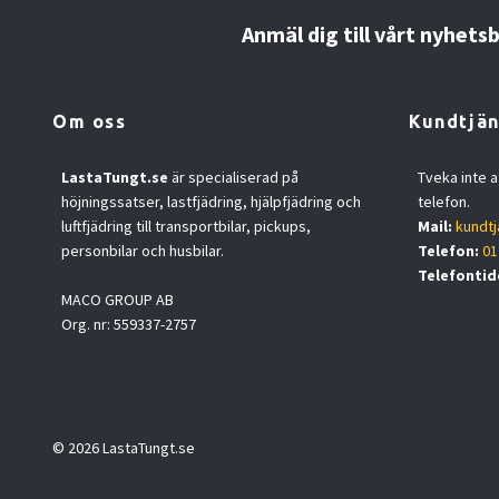
Anmäl dig till vårt nyhets
Om oss
Kundtjän
LastaTungt.se
är specialiserad på
Tveka inte a
höjningssatser, lastfjädring, hjälpfjädring och
telefon.
luftfjädring till transportbilar, pickups,
Mail:
kundtj
personbilar och husbilar.
Telefon:
01
Telefontid
MACO GROUP AB
Org. nr: 559337-2757
© 2026 LastaTungt.se