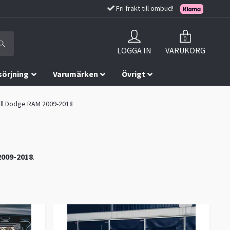
Fri frakt till ombud!
0
LOGGA IN
VARUKORG
sörjning
Varumärken
Övrigt
till Dodge RAM 2009-2018
009-2018
.