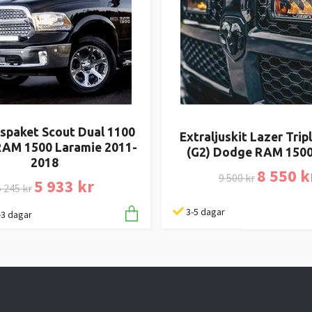
uspaket Scout Dual 1100
Extraljuskit Lazer Trip
AM 1500 Laramie 2011-
(G2) Dodge RAM 1500
2018
8 550 k
9 500 kr
5 933 kr
 245 kr
3-5 dagar
1-3 dagar