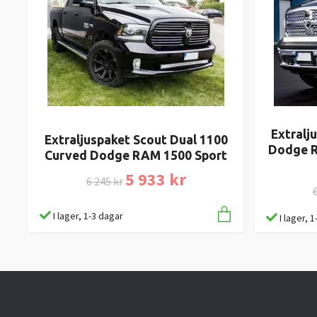
Extralj
Extraljuspaket Scout Dual 1100
Dodge R
Curved Dodge RAM 1500 Sport
5 933 kr
6 245 kr
6
I lager, 1-3 dagar
I lager, 