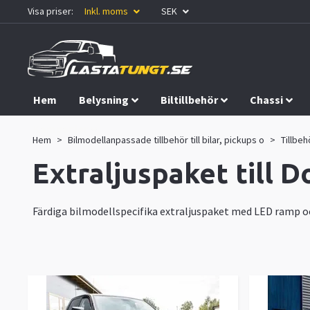
Visa priser:
Inkl. moms
SEK
Hem
Belysning
Biltillbehör
Chassi
Kampanjer
Hem
Bilmodellanpassade tillbehör till bilar, pickups o
Tillbeh
Extraljuspaket till
Färdiga bilmodellspecifika extraljuspaket med LED ramp 