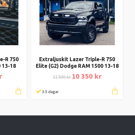
le-R 750
Extraljuskit Lazer Triple-R 750
 13-18
Elite (G2) Dodge RAM 1500 13-18
r
10 350 kr
11 500 kr
3-5 dagar