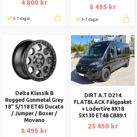
4 800 kr
8 495 kr
5-7 dagar
5-7 dagar
Delta Klassik B
DIRT A.T D214
Rugged Gunmetal Grey
FLATBLACK Fälgpaket
18" 5/118 ET45 Ducato
+ Lodertire 8X18
/ Jumper / Boxer /
5X130 ET48 CB89.1
Movano
25 450 kr
8 495 kr