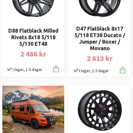
D47 Flatblack 8x17
D88 Flatblack Milled
5/118 ET38 Ducato /
Rivets 8x18 5/118
Jumper / Boxer /
5/130 ET48
Movano
2 488 kr
2 613 kr
I lager, 1-3 dagar
I lager, 1-3 dagar