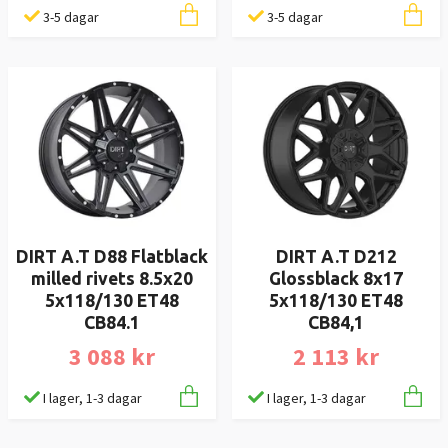
3-5 dagar
3-5 dagar
DIRT A.T D88 Flatblack
DIRT A.T D212
milled rivets 8.5x20
Glossblack 8x17
5x118/130 ET48
5x118/130 ET48
CB84.1
CB84,1
3 088 kr
2 113 kr
I lager, 1-3 dagar
I lager, 1-3 dagar