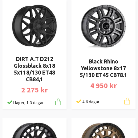
DIRT A.T D212
Black Rhino
Glossblack 8x18
Yellowstone 8x17
5x118/130 ET48
5/130 ET45 CB78.1
CB84,1
4 950 kr
2 275 kr
4-6 dagar
I lager, 1-3 dagar