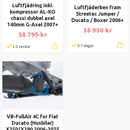
Luftfjädring inkl.
Luftfjäderben fram
kompressor AL-KO
Streetec Jumper /
chassi dubbel axel
Ducato / Boxer 2006+
140mm G-Axel 2007+
38 950 kr
38 795 kr
5-7 dagar
1-2 veckor
VB-FullAir 4C for Fiat
Ducato (Husbilar)
X250/X290 2006-2025