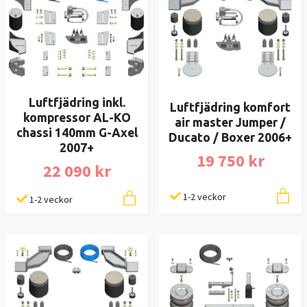
Luftfjädring inkl.
Luftfjädring komfort
kompressor AL-KO
air master Jumper /
chassi 140mm G-Axel
Ducato / Boxer 2006+
2007+
19 750 kr
22 090 kr
1-2 veckor
1-2 veckor