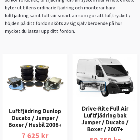
byter ut bilens ordinarie fjädring och monterar bara
luftfjädring samt full-air smart air som gör att lufttrycket /
höjden på ditt fordon sköts av sig själv beroende på hur
mycket du lastar upp ditt fordon.
Drive-Rite Full Air
Luftfjädring Dunlop
Luftfjädring bak
Ducato / Jumper /
Jumper / Ducato /
Boxer / Husbil 2006+
Boxer / 2007+
7 625 kr
50 750 kr