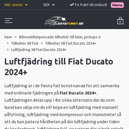
Inkl. moms
SEK
Fri frakt till ombud!
0
Hem
Bilmodellanpassade tillbehör till bilar, pickups o
Tillbehör till Fiat
Tillbehör till Fiat Ducato 2024+
Luftfjädring till Fiat Ducato 2024+
Luftfjädring till Fiat Ducato
2024+
Luftfjädring är i de flesta fall konstruerad för att samverka
med ordinarie fjädringen på
Fiat Ducato 2024+
.
Luftfjädringen delas upp i 4st olika alternativ där du som
kund kan välja om du vill köpa en luftfjädring med manuell
påfyllning, luftfjädring med kompressor och manometer så
att du kan justera hårdheten på din luftfjädring under tiden
du kör fordonet, luftfjädring full-air system där vi helt enkelt