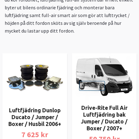
byter ut bilens ordinarie fjädring och monterar bara
luftfjädring samt full-air smart air som gör att lufttrycket /
höjden på ditt fordon sköts av sig själv beroende på hur
mycket du lastar upp ditt fordon.
Drive-Rite Full Air
Luftfjädring Dunlop
Luftfjädring bak
Ducato / Jumper /
Jumper / Ducato /
Boxer / Husbil 2006+
Boxer / 2007+
7 625 kr
50 750 kr