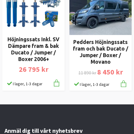
Höjningssats Inkl. SV
Pedders Höjningssats
Dämpare fram & bak
fram och bak Ducato /
Ducato / Jumper /
Jumper / Boxer /
Boxer 2006+
Movano
26 795 kr
8 450 kr
11 890 kr
I lager, 1-3 dagar
I lager, 1-3 dagar
Anmäl dig till vårt nyhetsbrev