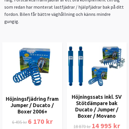
som redan har monterat lastfjädrar / hjälpfjädrar bak på ditt
fordon. Bilen får bättre väghållning och känns mindre
gungig.
Höjningssats inkl. SV
Höjningsfjädring fram
Stötdämpare bak
Jumper / Ducato /
Ducato / Jumper /
Boxer 2006+
Boxer / Movano
6 170 kr
6 495 kr
14 995 kr
18 870 kr