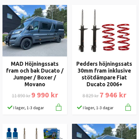
MAD Höjningssats
Pedders höjningssats
fram och bak Ducato /
30mm fram inklusive
Jumper / Boxer /
stötdämpare Fiat
Movano
Ducato 2006+
9 990 kr
7 946 kr
11 890 kr
8 829 kr
I lager, 1-3 dagar
I lager, 1-3 dagar