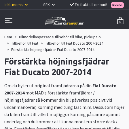
Inkl. moms
SEK
Fri frakt till ombud!
0
Hem
Bilmodellanpassade tillbehör till bilar, pickups o
Tillbehör till Fiat
Tillbehör till Fiat Ducato 2007-2014
Förstärkta höjningsfjädrar Fiat Ducato 2007-2014
Förstärkta höjningsfjädrar
Fiat Ducato 2007-2014
Om du byter ut original framfjädrarna på din
Fiat Ducato
2007-2014
mot MAD:s förstärkta framfjädrar /
höjningsfjädrar så kommer din bil påverkas positivt vid
undanmanövrar, körning med tung last m.m. Dessutom höjer
du bilen framtill vilket möjliggör körning på sämre ojämnt
underlag och du kommer att kunna montera större däck /
fälg. Förstärkta framfjädrar är ett bra komplement till dig