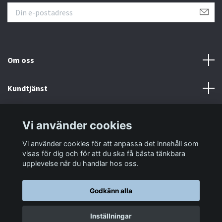
Om oss
Kundtjänst
Information
Vi använder cookies
Vi använder cookies för att anpassa det innehåll som
Sociala medier
visas för dig och för att du ska få bästa tänkbara
upplevelse när du handlar hos oss.
Godkänn alla
© 2026 LastaTungt.se
Inställningar