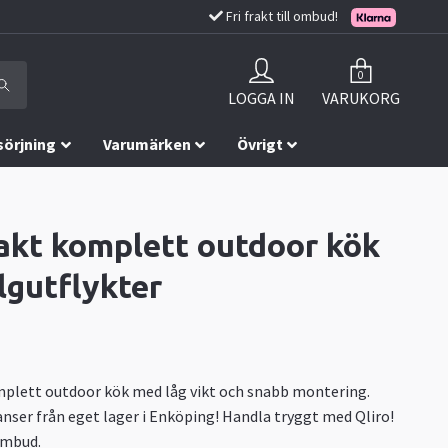
Fri frakt till ombud!
0
LOGGA IN
VARUKORG
sörjning
Varumärken
Övrigt
kt komplett outdoor kök
lgutflykter
lett outdoor kök med låg vikt och snabb montering.
nser från eget lager i Enköping! Handla tryggt med Qliro!
 ombud.