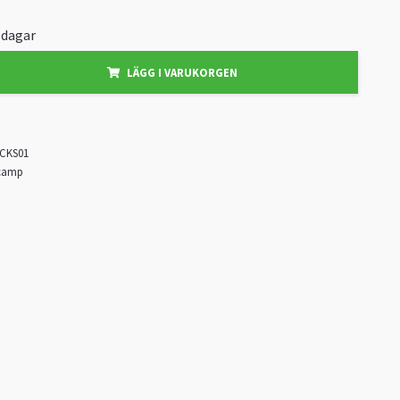
3 dagar
LÄGG I VARUKORGEN
CKS01
icamp