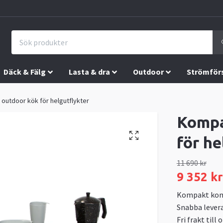
Däck & Fälg
Lasta & dra
Outdoor
Strömför
outdoor kök för helgutflykter
Kompa
för he
11 690 kr
9 352 kr
Kompakt komp
Snabba levera
Fri frakt till