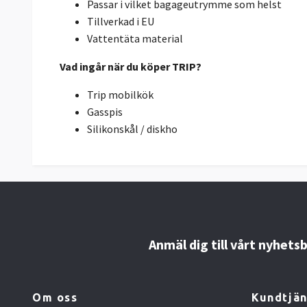
Passar i vilket bagageutrymme som helst
Tillverkad i EU
Vattentäta material
Vad ingår när du köper TRIP?
Trip mobilkök
Gasspis
Silikonskål / diskho
Anmäl dig till vårt nyhets
Om oss
Kundtjän