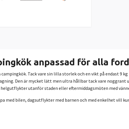
ngkök anpassad för alla for
ampingkök. Tack vare sin lilla storlek och en vikt på endast 9 k
agning. Den är mycket lätt men ultra hållbar tack vare noggrant u
a helgutflykter utanför staden eller eftermiddagsmöten med vänne
mpa med bilen, dagsutflykter med barnen och med enkelhet vill kunn