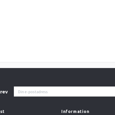
brev
st
Information