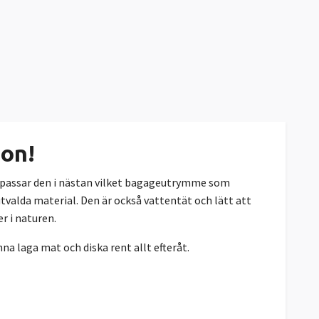
don!
g passar den i nästan vilket bagageutrymme som
tvalda material. Den är också vattentät och lätt att
r i naturen.
a laga mat och diska rent allt efteråt.