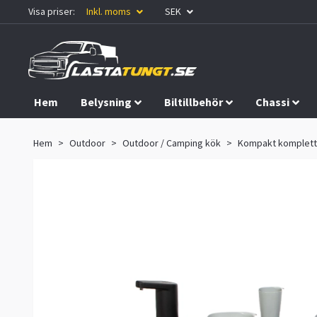
Visa priser:
Inkl. moms
SEK
Hem
Belysning
Biltillbehör
Chassi
Kampanjer
Hem
Outdoor
Outdoor / Camping kök
Kompakt komplett 