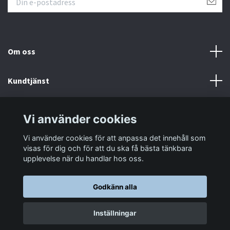
Om oss
Kundtjänst
Information
Vi använder cookies
Vi använder cookies för att anpassa det innehåll som
Sociala medier
visas för dig och för att du ska få bästa tänkbara
upplevelse när du handlar hos oss.
Godkänn alla
© 2026 LastaTungt.se
Inställningar