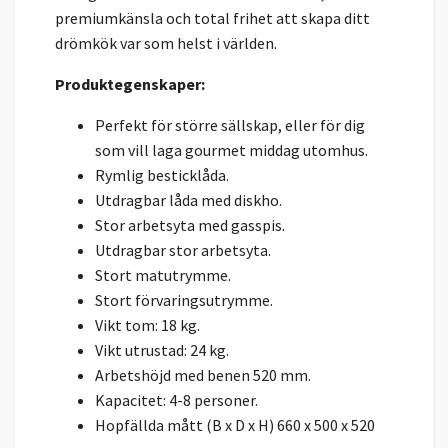
premiumkänsla och total frihet att skapa ditt
drömkök var som helst i världen.
Produktegenskaper:
Perfekt för större sällskap, eller för dig
som vill laga gourmet middag utomhus.
Rymlig besticklåda.
Utdragbar låda med diskho.
Stor arbetsyta med gasspis.
Utdragbar stor arbetsyta.
Stort matutrymme.
Stort förvaringsutrymme.
Vikt tom: 18 kg.
Vikt utrustad: 24 kg.
Arbetshöjd med benen 520 mm.
Kapacitet: 4-8 personer.
Hopfällda mått (B x D x H) 660 x 500 x 520