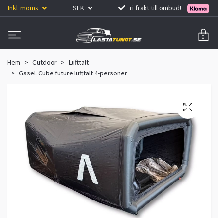
Inkl. moms
SEK
Fri frakt till ombud!
0
Hem
Outdoor
Lufttält
Gasell Cube future lufttält 4-personer