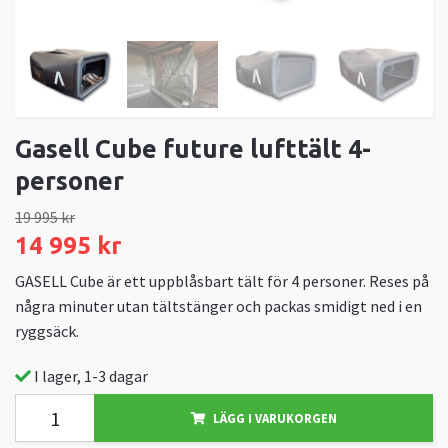
Gasell Cube future lufttält 4-
personer
19 995 kr
14 995 kr
GASELL Cube är ett uppblåsbart tält för 4 personer. Reses på
några minuter utan tältstänger och packas smidigt ned i en
ryggsäck.
I lager, 1-3 dagar
LÄGG I VARUKORGEN