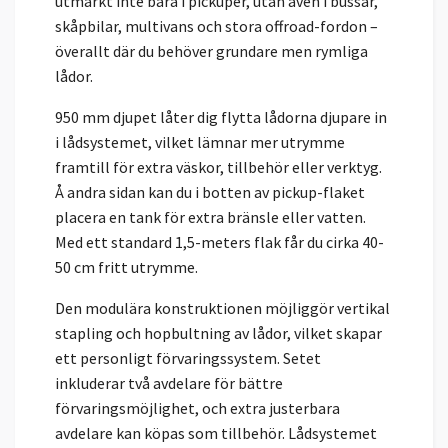
utmärkt inte bara i pickuper, utan även i bussar,
skåpbilar, multivans och stora offroad-fordon –
överallt där du behöver grundare men rymliga
lådor.
950 mm djupet låter dig flytta lådorna djupare in
i lådsystemet, vilket lämnar mer utrymme
framtill för extra väskor, tillbehör eller verktyg.
Å andra sidan kan du i botten av pickup-flaket
placera en tank för extra bränsle eller vatten.
Med ett standard 1,5-meters flak får du cirka 40-
50 cm fritt utrymme.
Den modulära konstruktionen möjliggör vertikal
stapling och hopbultning av lådor, vilket skapar
ett personligt förvaringssystem. Setet
inkluderar två avdelare för bättre
förvaringsmöjlighet, och extra justerbara
avdelare kan köpas som tillbehör. Lådsystemet