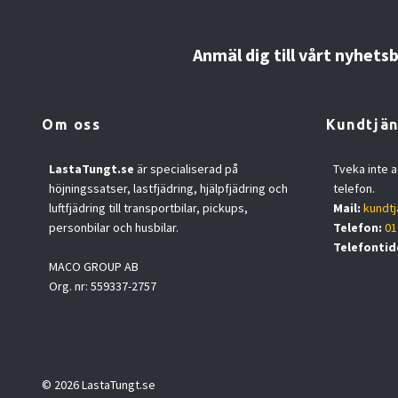
Anmäl dig till vårt nyhets
Om oss
Kundtjän
LastaTungt.se
är specialiserad på
Tveka inte a
höjningssatser, lastfjädring, hjälpfjädring och
telefon.
luftfjädring till transportbilar, pickups,
Mail:
kundtj
personbilar och husbilar.
Telefon:
01
Telefontid
MACO GROUP AB
Org. nr: 559337-2757
© 2026 LastaTungt.se