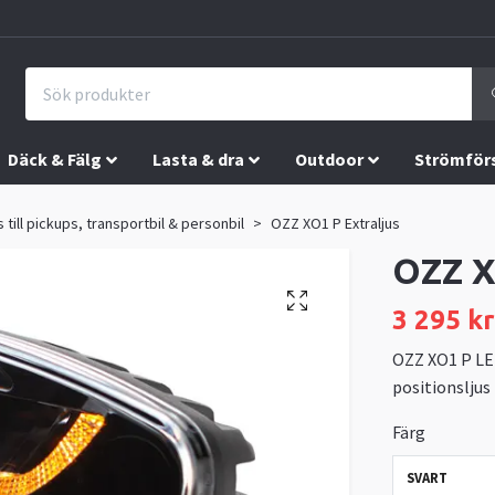
Däck & Fälg
Lasta & dra
Outdoor
Strömför
s till pickups, transportbil & personbil
OZZ XO1 P Extraljus
OZZ X
3 295 kr
OZZ XO1 P LE
positionsljus 
Färg
SVART