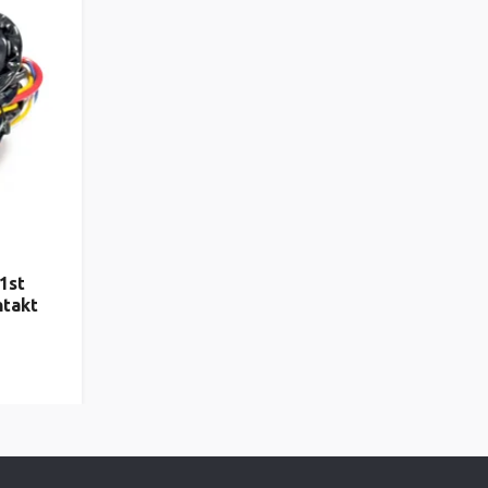
1st
ntakt