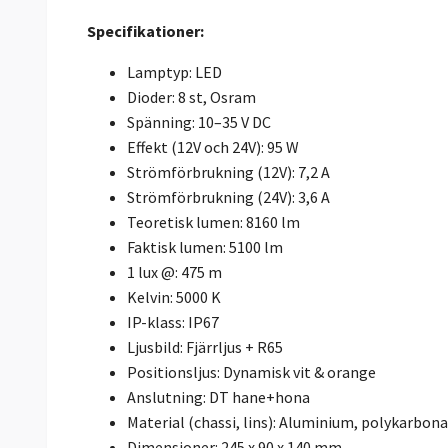
Specifikationer:
Lamptyp: LED
Dioder: 8 st, Osram
Spänning: 10–35 V DC
Effekt (12V och 24V): 95 W
Strömförbrukning (12V): 7,2 A
Strömförbrukning (24V): 3,6 A
Teoretisk lumen: 8160 lm
Faktisk lumen: 5100 lm
1 lux @: 475 m
Kelvin: 5000 K
IP-klass: IP67
Ljusbild: Fjärrljus + R65
Positionsljus: Dynamisk vit & orange
Anslutning: DT hane+hona
Material (chassi, lins): Aluminium, polykarbon
Dimensioner: 245 x 90 x 140 mm