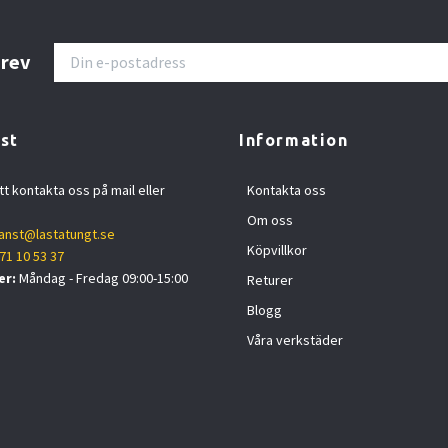
brev
st
Information
tt kontakta oss på mail eller
Kontakta oss
Om oss
anst@lastatungt.se
Köpvillkor
71 10 53 37
er:
Måndag - Fredag 09:00-15:00
Returer
Blogg
Våra verkstäder