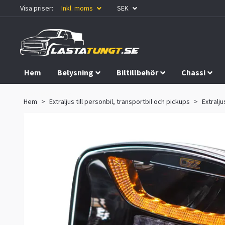
Visa priser:
Inkl. moms
SEK
Hem
Belysning
Biltillbehör
Chassi
Kampanjer
Hem
Extraljus till personbil, transportbil och pickups
Extralju