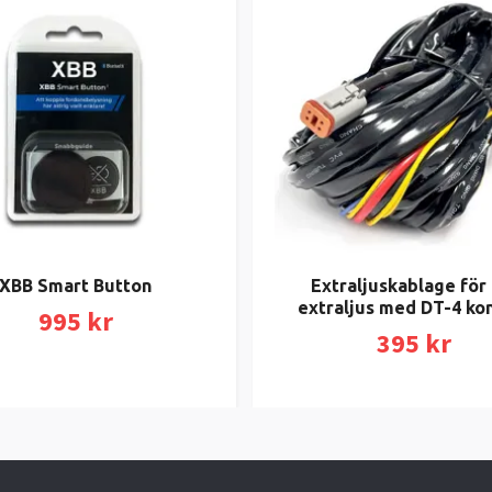
XBB Smart Button
Extraljuskablage för 
extraljus med DT-4 ko
995 kr
395 kr