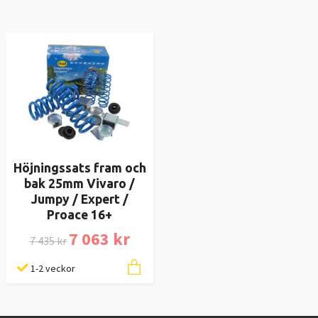
Höjningssats fram och
bak 25mm Vivaro /
Jumpy / Expert /
Proace 16+
7 063 kr
7 435 kr
1-2 veckor