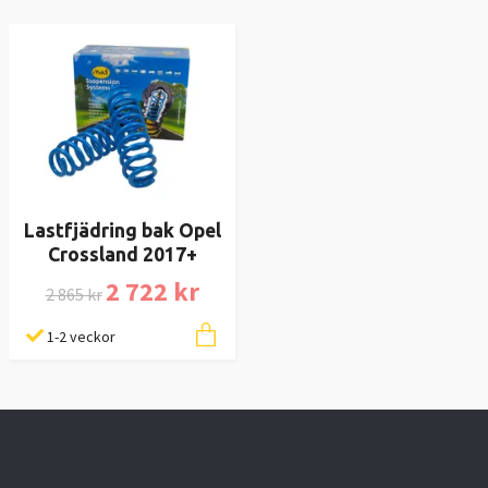
Lastfjädring bak Opel
Crossland 2017+
2 722 kr
2 865 kr
1-2 veckor