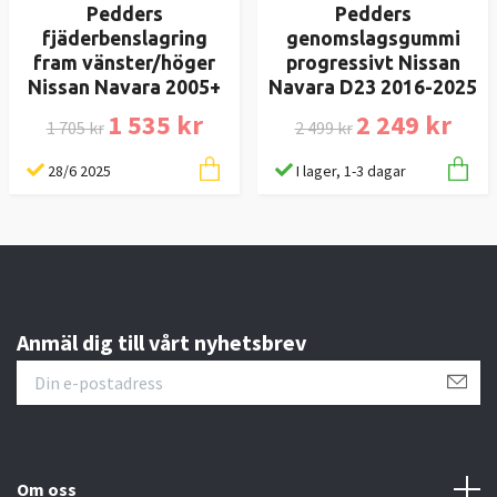
Pedders
Pedders
fjäderbenslagring
genomslagsgummi
fram vänster/höger
progressivt Nissan
Nissan Navara 2005+
Navara D23 2016-2025
1 535 kr
2 249 kr
1 705 kr
2 499 kr
28/6 2025
I lager, 1-3 dagar
Anmäl dig till vårt nyhetsbrev
Om oss