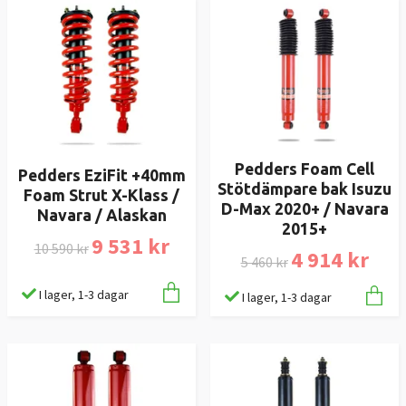
Pedders Foam Cell
Pedders EziFit +40mm
Stötdämpare bak Isuzu
Foam Strut X-Klass /
D-Max 2020+ / Navara
Navara / Alaskan
2015+
9 531 kr
10 590 kr
4 914 kr
5 460 kr
I lager, 1-3 dagar
I lager, 1-3 dagar