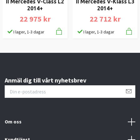
II Mercedes V-Class L2
II Mercedes V-Klass L3
2014+
2014+
22 975 kr
22 712 kr
I lager, 1-3 dagar
I lager, 1-3 dagar
Anmäl dig till vårt nyhetsbrev
Om oss
Kundtjänst