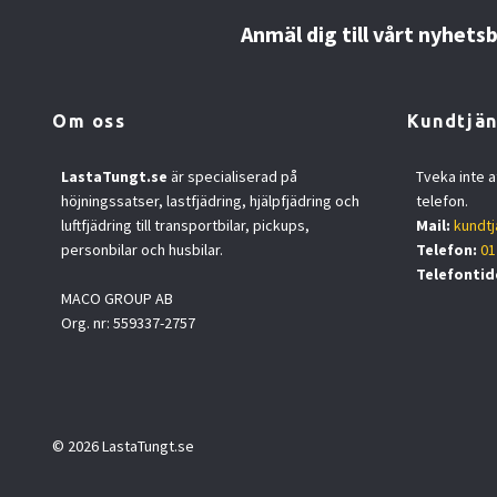
Anmäl dig till vårt nyhets
Om oss
Kundtjän
LastaTungt.se
är specialiserad på
Tveka inte a
höjningssatser, lastfjädring, hjälpfjädring och
telefon.
luftfjädring till transportbilar, pickups,
Mail:
kundtj
personbilar och husbilar.
Telefon:
01
Telefontid
MACO GROUP AB
Org. nr: 559337-2757
© 2026 LastaTungt.se