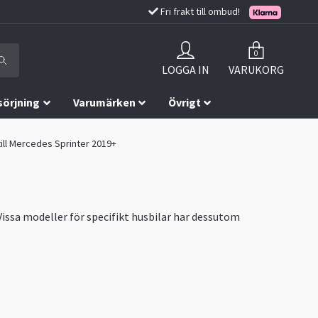
Fri frakt till ombud!
0
LOGGA IN
VARUKORG
sörjning
Varumärken
Övrigt
ill Mercedes Sprinter 2019+
 Vissa modeller för specifikt husbilar har dessutom