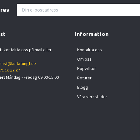
brev
st
Information
tt kontakta oss på mail eller
Kontakta oss
Om oss
anst@lastatungt.se
Köpvillkor
71 10 53 37
er:
Måndag - Fredag 09:00-15:00
Returer
Blogg
Våra verkstäder