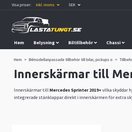
Visa priser:
Inkl. moms
SEK
Hem
Belysning
Biltillbehör
Chassi
Kampanjer
Hem
Bilmodellanpassade tillbehör till bilar, pickups o
Tillbeh
Innerskärmar till Me
Innerskärmar till
Mercedes Sprinter 2019+
vilka skyddar h
integrerade stänklappar direkt i innerskärmen för extra sk