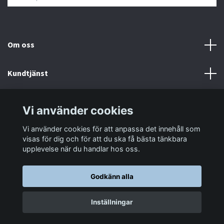
Om oss
Kundtjänst
Information
Vi använder cookies
Vi använder cookies för att anpassa det innehåll som
Sociala medier
visas för dig och för att du ska få bästa tänkbara
upplevelse när du handlar hos oss.
Godkänn alla
© 2026 LastaTungt.se
Inställningar