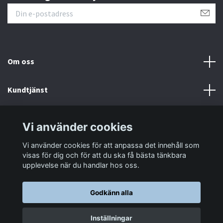
Om oss
Kundtjänst
Information
Vi använder cookies
Vi använder cookies för att anpassa det innehåll som
Sociala medier
visas för dig och för att du ska få bästa tänkbara
upplevelse när du handlar hos oss.
Godkänn alla
© 2026 LastaTungt.se
Inställningar