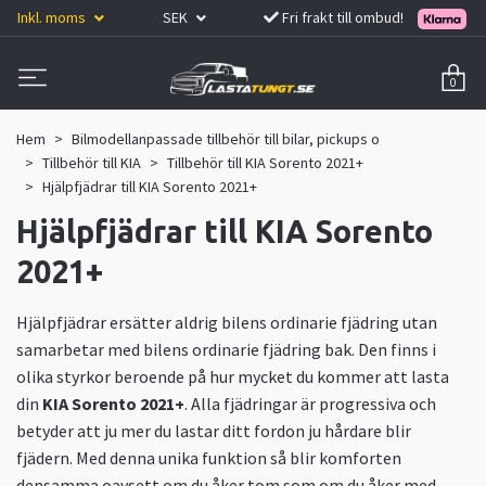
Inkl. moms
SEK
Fri frakt till ombud!
0
Hem
Bilmodellanpassade tillbehör till bilar, pickups o
Tillbehör till KIA
Tillbehör till KIA Sorento 2021+
Hjälpfjädrar till KIA Sorento 2021+
Hjälpfjädrar till KIA Sorento
2021+
Hjälpfjädrar ersätter aldrig bilens ordinarie fjädring utan
samarbetar med bilens ordinarie fjädring bak. Den finns i
olika styrkor beroende på hur mycket du kommer att lasta
din
KIA Sorento 2021+
. Alla fjädringar är progressiva och
betyder att ju mer du lastar ditt fordon ju hårdare blir
fjädern. Med denna unika funktion så blir komforten
densamma oavsett om du åker tom som om du åker med