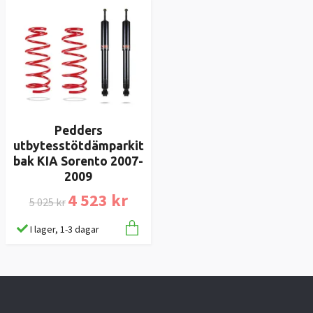
Pedders
utbytesstötdämparkit
bak KIA Sorento 2007-
2009
4 523 kr
5 025 kr
I lager, 1-3 dagar