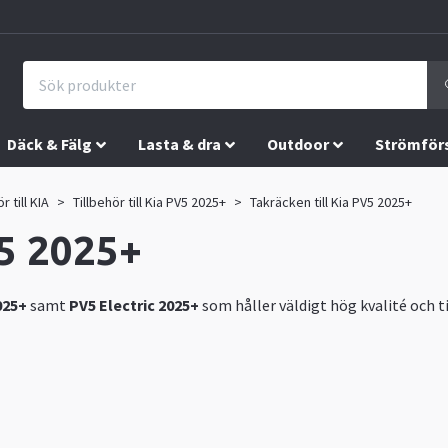
Däck & Fälg
Lasta & dra
Outdoor
Strömför
r till KIA
Tillbehör till Kia PV5 2025+
Takräcken till Kia PV5 2025+
V5 2025+
025+
samt
PV5 Electric 2025+
som håller väldigt hög kvalité och til