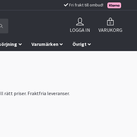
Fri frakt till ombud!
0
LOGGA IN
VARUKORG
sörjning
Varumärken
Övrigt
l rätt priser. Fraktfria leveranser.