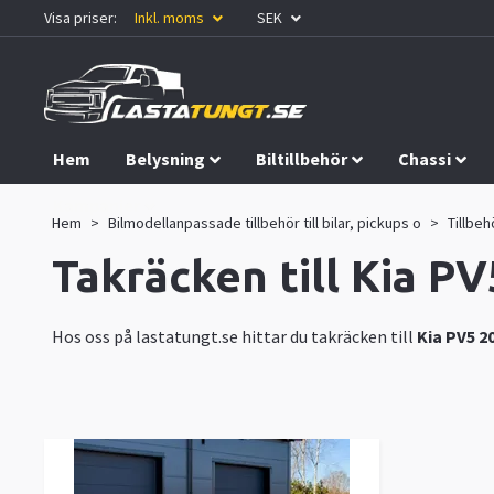
Visa priser:
Inkl. moms
SEK
Hem
Belysning
Biltillbehör
Chassi
Kampanjer
Hem
Bilmodellanpassade tillbehör till bilar, pickups o
Tillbehö
Takräcken till Kia P
Hos oss på lastatungt.se hittar du takräcken till
Kia PV5 2