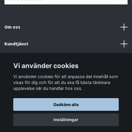
Om oss
Kundtjänst
Information
Vi använder cookies
Vi använder cookies för att anpassa det innehåll som
Sociala medier
visas för dig och för att du ska få bästa tänkbara
upplevelse när du handlar hos oss.
Godkänn alla
© 2026 LastaTungt.se
Inställningar