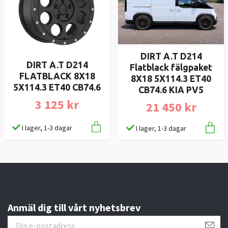
DIRT A.T D214
DIRT A.T D214
Flatblack fälgpaket
FLATBLACK 8X18
8X18 5X114.3 ET40
5X114.3 ET40 CB74.6
CB74.6 KIA PV5
3 125 kr
21 450 kr
I lager, 1-3 dagar
I lager, 1-3 dagar
Anmäl dig till vårt nyhetsbrev