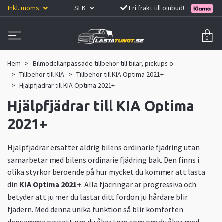
Inkl. moms
SEK
Fri frakt till ombud!
0
Hem
Bilmodellanpassade tillbehör till bilar, pickups o
Tillbehör till KIA
Tillbehör till KIA Optima 2021+
Hjälpfjädrar till KIA Optima 2021+
Hjälpfjädrar till KIA Optima
2021+
Hjälpfjädrar ersätter aldrig bilens ordinarie fjädring utan
samarbetar med bilens ordinarie fjädring bak. Den finns i
olika styrkor beroende på hur mycket du kommer att lasta
din
KIA Optima 2021+
. Alla fjädringar är progressiva och
betyder att ju mer du lastar ditt fordon ju hårdare blir
fjädern. Med denna unika funktion så blir komforten
densamma oavsett om du åker tom som om du åker med