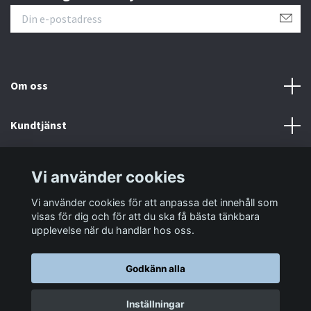
Om oss
Kundtjänst
Information
Vi använder cookies
Vi använder cookies för att anpassa det innehåll som
Sociala medier
visas för dig och för att du ska få bästa tänkbara
upplevelse när du handlar hos oss.
Godkänn alla
© 2026 LastaTungt.se
Inställningar