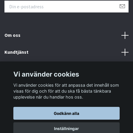
Om oss
Kundtjänst
Information
Vi använder cookies
Vi använder cookies för att anpassa det innehåll som
Sociala medier
visas för dig och för att du ska få bästa tänkbara
upplevelse när du handlar hos oss.
Godkänn alla
© 2026 LastaTungt.se
Inställningar